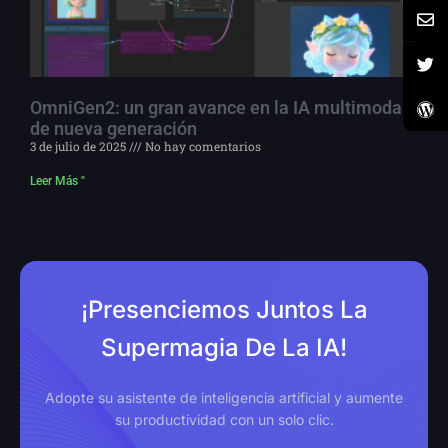
OmniGen2: un gran avance en la IA multimodal
de nueva generación
3 de julio de 2025
No hay comentarios
Leer Más "
¡Presenciemos Juntos La
Supermagia De La IA!
Adopte su asistente de inteligencia artificial y aumente
su productividad con un solo clic.