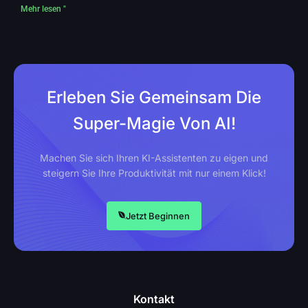
Mehr lesen "
Erleben Sie Gemeinsam Die
Super-Magie Von AI!
Machen Sie sich Ihren KI-Assistenten zu eigen und
steigern Sie Ihre Produktivität mit nur einem Klick!
Jetzt Beginnen
Kontakt