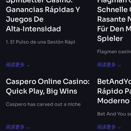
SpinBetter Casino:
Flagman 
Ganancias Rápidas Y
Schnelle
Juegos De
Rasante 
Alta‑Intensidad
Für Den 
Spieler
1. El Pulso de una Sesión Rápi
Flagman casino
阅读更多 →
阅读更多 →
Caspero Online Casino:
BetAndYo
Quick Play, Big Wins
Rápido Pa
Moderno
Caspero has carved out a niche
Bet And You s
阅读更多 →
阅读更多 →