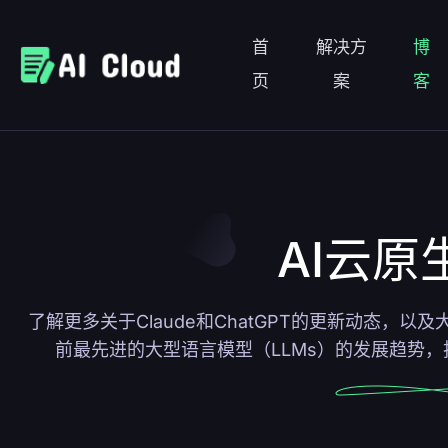
首
解决方
博
页
案
客
AI云原
了解更多关于Claude和ChatGPT的更新动态，
前最先进的大型语言模型（LLMs）的发展趋势