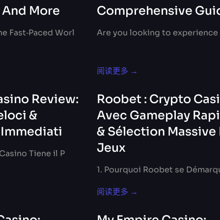
 And More
Comprehensive Gui
he Fast‑Paced Worl
Are you looking to experience
阅读更多 →
asino Review:
Roobet : Crypto Cas
eloci &
Avec Gameplay Rap
 Immediati
& Sélection Massive
Jeux
asino Tiene il P
1. Pourquoi Roobet se Démarq
阅读更多 →