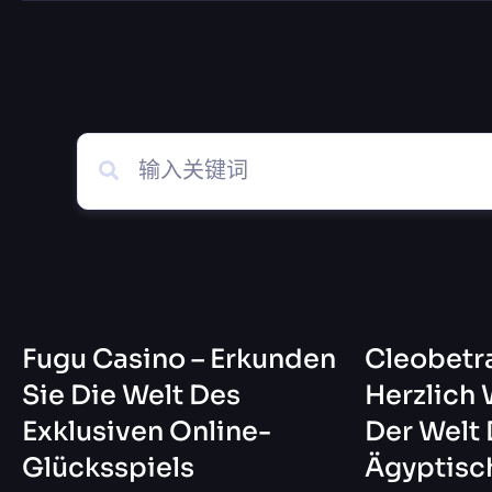
Fugu Casino – Erkunden
Cleobetra
Sie Die Welt Des
Herzlich
Exklusiven Online-
Der Welt 
Glücksspiels
Ägyptisc