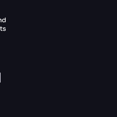
nd
ts