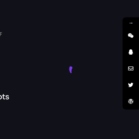
→
F
ots