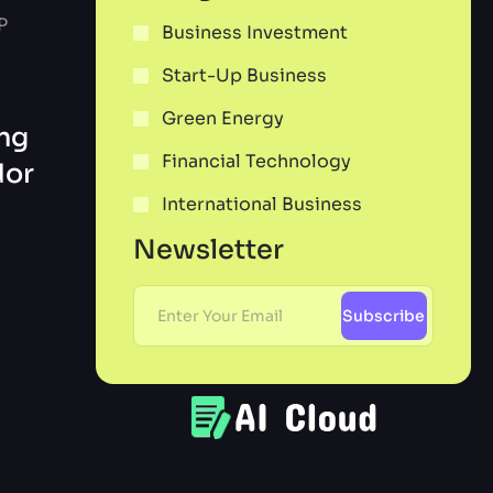
P
Business Investment
Start-Up Business
Green Energy
ng
Financial Technology
dor
International Business
Newsletter
Subscribe