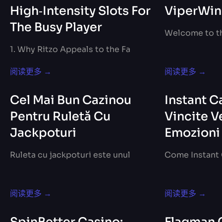
High‑Intensity Slots For
ViperWin
The Busy Player
Welcome to t
1. Why Ritzo Appeals to the Fa
阅读更多 →
阅读更多 →
Cel Mai Bun Cazinou
Instant C
Pentru Ruletă Cu
Vincite V
Jackpoturi
Emozioni
Ruleta cu jackpoturi este unul
Come Instant C
阅读更多 →
阅读更多 →