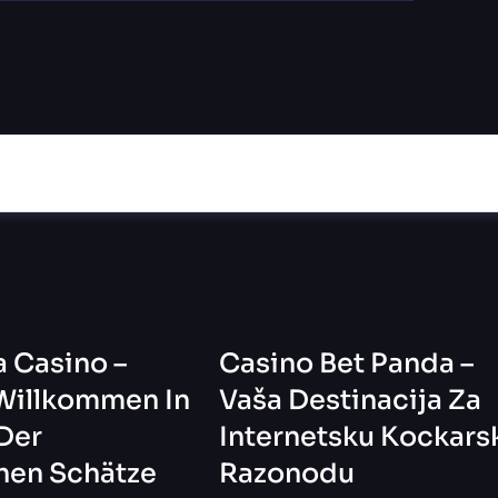
 Casino –
Casino Bet Panda –
 Willkommen In
Vaša Destinacija Za
Der
Internetsku Kockars
hen Schätze
Razonodu