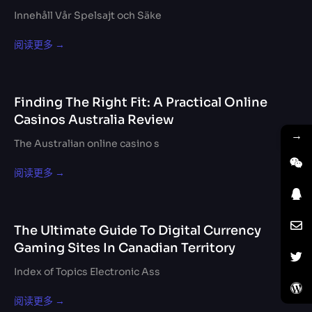
Innehåll Vår Spelsajt och Säke
阅读更多 →
Finding The Right Fit: A Practical Online
Casinos Australia Review
→
The Australian online casino s
阅读更多 →
The Ultimate Guide To Digital Currency
Gaming Sites In Canadian Territory
Index of Topics Electronic Ass
阅读更多 →