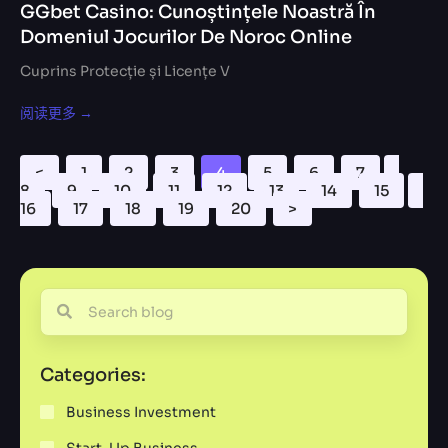
GGbet Casino: Cunoștințele Noastră În
Domeniul Jocurilor De Noroc Online
Cuprins Protecție și Licențe V
阅读更多 →
<
1
2
3
4
5
6
7
8
9
10
11
12
13
14
15
16
17
18
19
20
>
Categories:
Business Investment
Start-Up Business