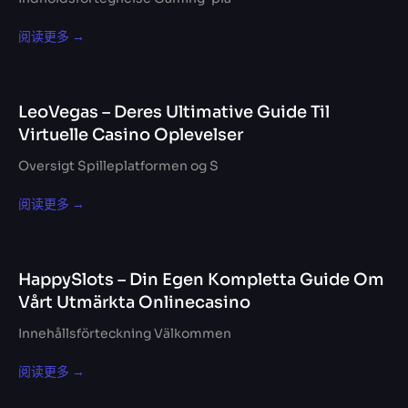
阅读更多 →
LeoVegas – Deres Ultimative Guide Til
Virtuelle Casino Oplevelser
Oversigt Spilleplatformen og S
阅读更多 →
HappySlots – Din Egen Kompletta Guide Om
Vårt Utmärkta Onlinecasino
Innehållsförteckning Välkommen
阅读更多 →