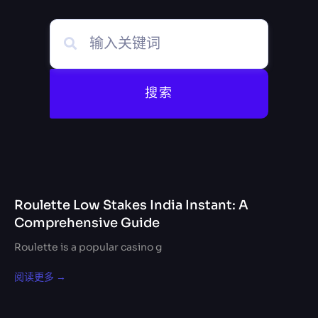
搜索
Roulette Low Stakes India Instant: A
Comprehensive Guide
Roulette is a popular casino g
阅读更多 →