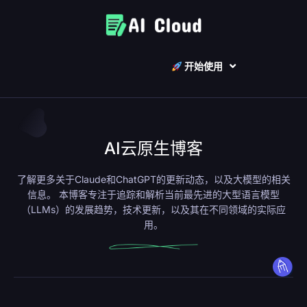
开始使用
AI云原生博客
了解更多关于Claude和ChatGPT的更新动态，以及大模型的相关
信息。
本博客
专注于追踪和解析当前最先进的大型语言模型
（LLMs）的发展趋势，技术更新，以及其在不同领域的实际应
用。