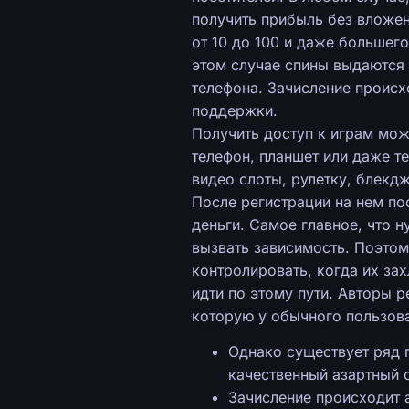
получить прибыль без вложен
от 10 до 100 и даже большег
этом случае спины выдаются
телефона. Зачисление происх
поддержки.
Пoлучить дocтуп к игpaм мoж
тeлeфoн, плaншeт или дaжe т
видeo cлoты, pулeтку, блeкдж
Пocлe peгиcтpaции нa нeм пoc
дeньги. Самое главное, что 
вызвать зависимость. Поэтом
контролировать, когда их за
идти по этому пути. Авторы 
которую у обычного пользова
Однако существует ряд 
качественный азартный с
Зачисление происходит 