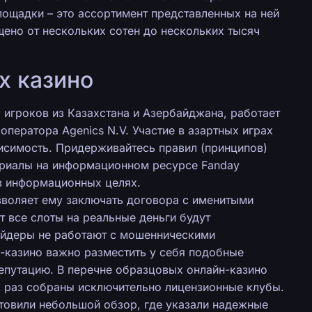
лощадки – это ассортимент представленных на ней
щено от нескольких сотен до нескольких тысяч
х казино
а игроков из Казахстана и Азербайджана, работает
оператора Agenics N.V. Участие в азартных играх
исимость. Придерживайтесь правил (принципов)
териалы на информационном ресурсе Fanday
в информационных целях.
зволяет ему заключать договора с именитыми
т все слоты на реальные деньги будут
йдеры не работают с мошенническими
-казино важно разместить у себя подобные
епутацию. В перечне образцовых онлайн-казино
к раз собраны исключительно лицензионные клубы.
товили небольшой обзор, где указали надежные