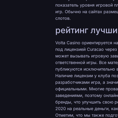
показатель уровня игровой п
игр. Обычно на сайтах разме
слотов.
рейтинг лучши
Volta Casino ориентируется н
под лицензией Curacao через 
может вызывать игровую зав
ответственной игры. Все ма
публикуются исключительно 
Наличие лицензии у клуба по
разработчиками игра, а значи
официальными. Многие прова
заведениями, поэтому онлайн
бренды, что улучшить свою р
2020 на реальные деньги, ка
Отметим, что мы также подго