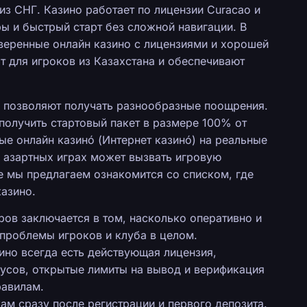
из СНГ. Казино работает по лицензии Curacao и
гры и быстрый старт без сложной навигации. В
веренные онлайн казино с лицензиями и хорошей
т для игроков из Казахстана и обеспечивают
 позволяют получать разнообразные поощрения.
олучить стартовый пакет в размере 100% от
ые онлайн казинó (Интернет казинó) на реальные
в азартных играх может вызвать игровую
е мы предлагаем ознакомится со списком, где
азино.
ров заключается в том, насколько оперативно и
проблемы игроков и клуба в целом.
ино всегда есть действующая лицензия,
усов, открытые лимиты на вывод и верификация
равилам.
ам сразу после регистрации и первого депозита.