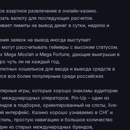
ое азартное развлечение в онлайн-казино.
рать валюту для последующих расчетов.
вает лимиты на вывод денег в сутки, неделю и
ния заявок на вывод иногда выступает
ю могут рассчитывать геймеры с высоким статусом.
х Mega Moolah и Mega Fortune, дающие выигрыши в
ро чуть ли не каждый год.
лютных кошельков для ввода и вывода средств в
ится все более популярным среди российских
улярные игры, которые хорошо знакомы аудитории
у международных операторов. Pin-Up – один из
ндов в подборке, ориентированный на слоты, live-
ий интерфейс. Казино хорошо узнаваемо в СНГ и
стиль, простую навигацию и большое количество
 один из старых международных брендов,