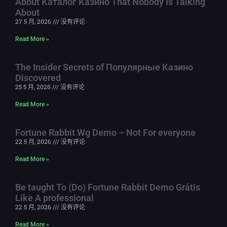
About Каталог Казино That Nobody Is Talking
About
27 5 月, 2026
没有评论
Read More »
The Insider Secrets of Популярные Казино
Discovered
25 5 月, 2026
没有评论
Read More »
Fortune Rabbit Wg Demo – Not For everyone
22 5 月, 2026
没有评论
Read More »
Be taught To (Do) Fortune Rabbit Demo Grátis
Like A professional
22 5 月, 2026
没有评论
Read More »