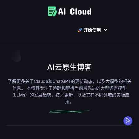
开始使用
AI云原生博客
了解更多关于Claude和ChatGPT的更新动态，以及大模型的相关
信息。
本博客
专注于追踪和解析当前最先进的大型语言模型
（LLMs）的发展趋势，技术更新，以及其在不同领域的实际应
用。