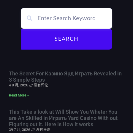
SEARCH
The Secret For Казино Ярд Играть Revealed in
3 Simple Steps
4 8 月, 2026
没有评论
Read More »
This Take a look at Will Show You Wheter You
are An Skilled in Играть Yard Casino With out
Figuring out It. Here is How It works
29 7 月, 2026
没有评论