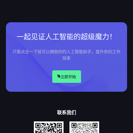
一起见证人工智能的超级魔力！
只需点击一下就可以拥抱你的人工智能助手，提升你的工作
效率
立即开始
联系我们