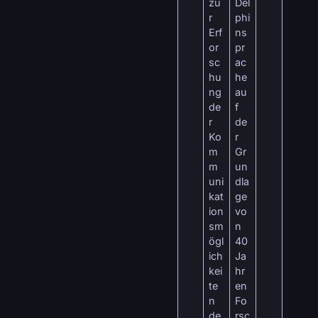
zu
Del
r
phi
Erf
ns
or
pr
sc
ac
hu
he
ng
au
de
f
r
de
Ko
r
m
Gr
m
un
uni
dla
kat
ge
ion
vo
sm
n
ögl
40
ich
Ja
kei
hr
te
en
n
Fo
de
rsc