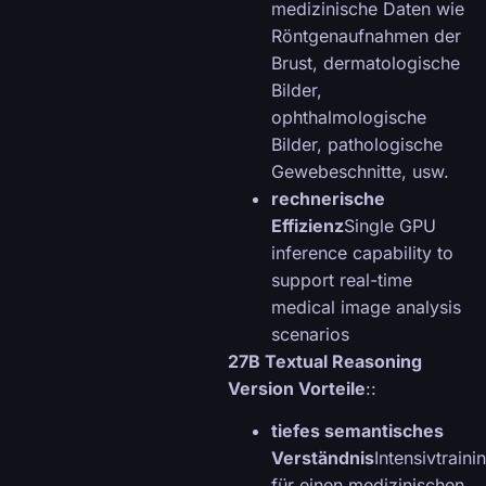
medizinische Daten wie
Röntgenaufnahmen der
Brust, dermatologische
Bilder,
ophthalmologische
Bilder, pathologische
Gewebeschnitte, usw.
rechnerische
Effizienz
Single GPU
inference capability to
support real-time
medical image analysis
scenarios
27B Textual Reasoning
Version Vorteile
::
tiefes semantisches
Verständnis
Intensivtraini
für einen medizinischen