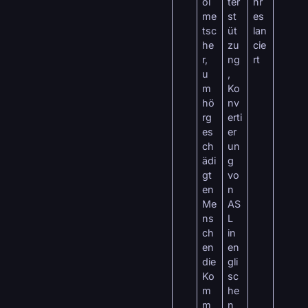
ol
ter
hr
me
st
es
tsc
üt
lan
he
zu
cie
r,
ng
rt
u
,
m
Ko
hö
nv
rg
erti
es
er
ch
un
ädi
g
gt
vo
en
n
Me
AS
ns
L
ch
in
en
en
die
gli
Ko
sc
m
he
m
n