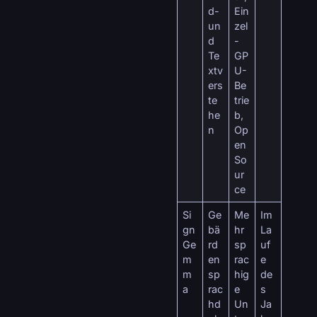
d-
Ein
un
zel
d
-
Te
GP
xtv
U-
ers
Be
te
trie
he
b,
n
Op
en
So
ur
ce
Si
Ge
Me
Im
gn
bä
hr
La
Ge
rd
sp
uf
m
en
rac
e
m
sp
hig
de
a
rac
e
s
hd
Un
Ja