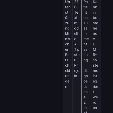
Un
27
Pa
Ka
ter
B
tie
nn
st
Te
nt
in
üt
xt
en
be
zu
m
zu
ste
ng
od
sa
he
kli
ell
m
nd
nis
e
me
e
ch
+
nf
E
er
Tip
as
M
En
ste
su
R-
ts
r-
ng
Sy
ch
Pr
,
ste
eid
oje
dia
me
un
kt
gn
int
ge
os
eg
n
tis
rier
ch
t
e
we
E
rd
m
en
pf