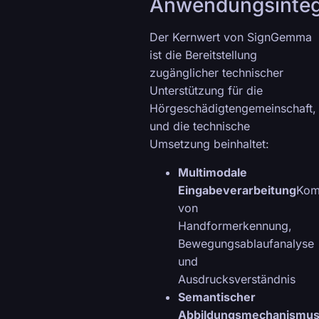
Anwendungsinteg
Der Kernwert von SignGemma
ist die Bereitstellung
zugänglicher technischer
Unterstützung für die
Hörgeschädigtengemeinschaft,
und die technische
Umsetzung beinhaltet:
Multimodale
Eingabeverarbeitung
Kom
von
Handformerkennung,
Bewegungsablaufanalyse
und
Ausdrucksverständnis
Semantischer
Abbildungsmechanismu