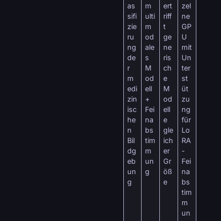
as
m
ert
zel
sifi
ulti
riff
ne
zie
m
t
GP
ru
od
ge
U
ng
ale
ne
mit
de
s
ris
Un
r
M
ch
ter
m
od
e
st
edi
ell
M
üt
zin
+
od
zu
isc
Fei
ell
ng
he
na
e
für
n
bs
gle
Lo
Bil
tim
ich
RA
dg
m
er
-
eb
un
Gr
Fei
un
g
öß
na
g
e
bs
tim
m
un