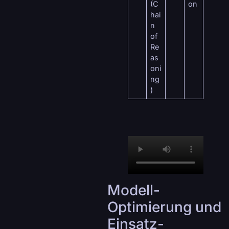
(C
on
hai
n
of
Re
as
oni
ng
)
Modell-
Optimierung und
Einsatz-