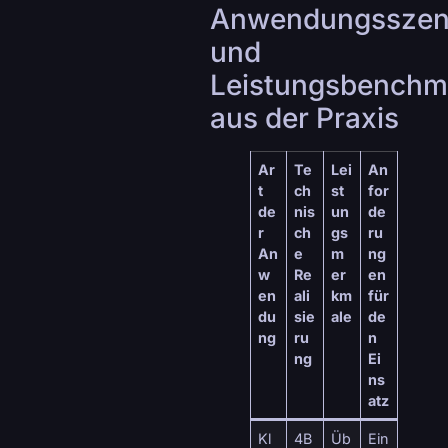
Anwendungsszen
und
Leistungsbenchm
aus der Praxis
Ar
Te
Lei
An
t
ch
st
for
de
nis
un
de
r
ch
gs
ru
An
e
m
ng
w
Re
er
en
en
ali
km
für
du
sie
ale
de
ng
ru
n
ng
Ei
ns
atz
Kl
4B
Üb
Ein