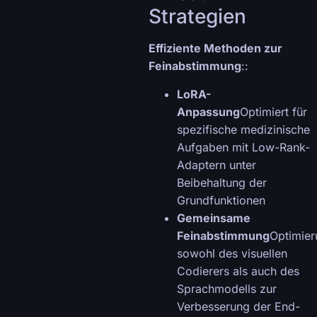
Strategien
Effiziente Methoden zur
Feinabstimmung
::
LoRA-
Anpassung
Optimiert für
spezifische medizinische
Aufgaben mit Low-Rank-
Adaptern unter
Beibehaltung der
Grundfunktionen
Gemeinsame
Feinabstimmung
Optimier
sowohl des visuellen
Codierers als auch des
Sprachmodells zur
Verbesserung der End-