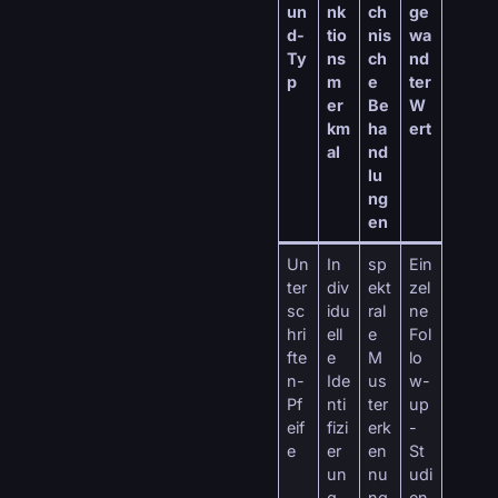
un
nk
ch
ge
d-
tio
nis
wa
Ty
ns
ch
nd
p
m
e
ter
er
Be
W
km
ha
ert
al
nd
lu
ng
en
Un
In
sp
Ein
ter
div
ekt
zel
sc
idu
ral
ne
hri
ell
e
Fol
fte
e
M
lo
n-
Ide
us
w-
Pf
nti
ter
up
eif
fizi
erk
-
e
er
en
St
un
nu
udi
g
ng
en