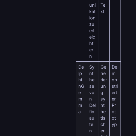
uni
Te
kat
xt
ion
zu
erl
eic
ht
er
n
De
Sy
Ge
De
lp
nt
ne
m
hi
he
rier
on
nG
se
un
stri
e
vo
g
ert
m
n
sy
er
m
Del
nt
Pr
a
finl
he
ot
au
tis
ot
te
ch
yp
n
er