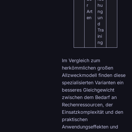
r
hu
Art
ng
en
un
d
Tra
ini
ng
Im Vergleich zum
herkömmlichen großen
Allzweckmodell finden diese
spezialisierten Varianten ein
besseres Gleichgewicht
zwischen dem Bedarf an
Rechenressourcen, der
Einsatzkomplexität und den
praktischen
Anwendungseffekten und