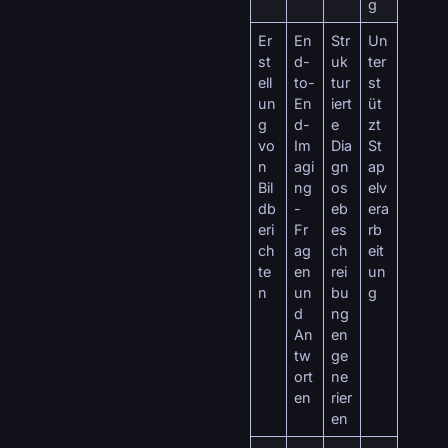
g
Er
En
Str
Un
st
d-
uk
ter
ell
to-
tur
st
un
En
iert
üt
g
d-
e
zt
vo
Im
Dia
St
n
agi
gn
ap
Bil
ng
os
elv
db
-
eb
era
eri
Fr
es
rb
ch
ag
ch
eit
te
en
rei
un
n
un
bu
g
d
ng
An
en
tw
ge
ort
ne
en
rier
en