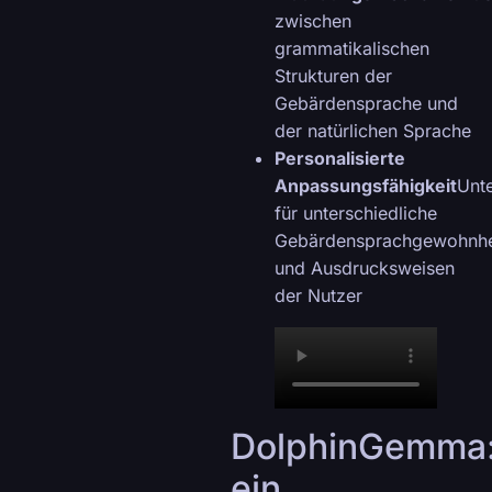
zwischen
grammatikalischen
Strukturen der
Gebärdensprache und
der natürlichen Sprache
Personalisierte
Anpassungsfähigkeit
Unt
für unterschiedliche
Gebärdensprachgewohnhe
und Ausdrucksweisen
der Nutzer
DolphinGemma
ein