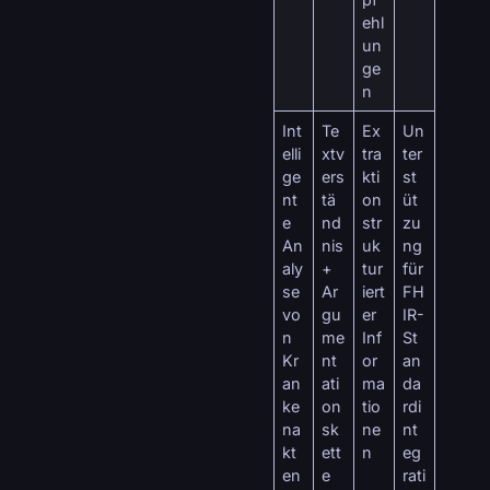
ehl
un
ge
n
Int
Te
Ex
Un
elli
xtv
tra
ter
ge
ers
kti
st
nt
tä
on
üt
e
nd
str
zu
An
nis
uk
ng
aly
+
tur
für
se
Ar
iert
FH
vo
gu
er
IR-
n
me
Inf
St
Kr
nt
or
an
an
ati
ma
da
ke
on
tio
rdi
na
sk
ne
nt
kt
ett
n
eg
en
e
rati