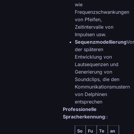
wie
Frequenzschwankungen
von Pfeifen,
Zeitintervalle von
Impulsen usw.
Sequenzmodellierung
Vo
der späteren
Entwicklung von
Lautsequenzen und
Generierung von
Soundclips, die den
Kommunikationsmustern
von Delphinen
entsprechen
Professionelle
Spracherkennung
::
So
Fu
Te
an