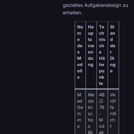
gezieltes Aufgabendesign zu
erhalten.
Na
Ha
Te
St
m
up
ch
an
e
ta
nis
d
de
nw
ch
de
s
en
e
r
M
du
Hö
Di
od
ng
he
ng
ell
pu
e
s
nk
te
M
Me
4B
Ve
ed
diz
/2
röf
Ge
ini
7B
fe
m
sc
-
ntli
m
he
M
ch
a
s
od
t
Bil
ell,