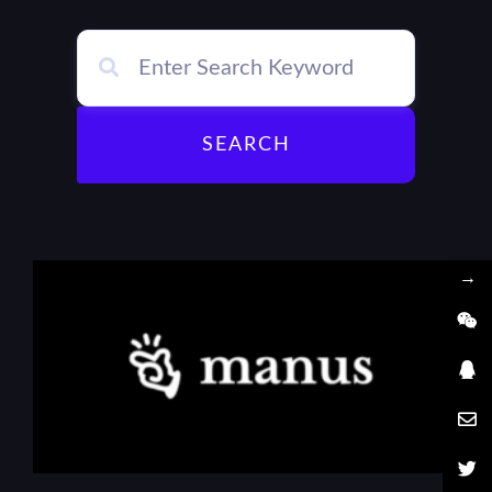
SEARCH
→