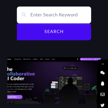
SEARCH
→