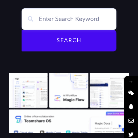
SEARCH
→