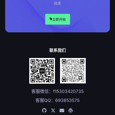
效率
立即开始
联系我们
客服微信：f15303420735
客服QQ：693853575