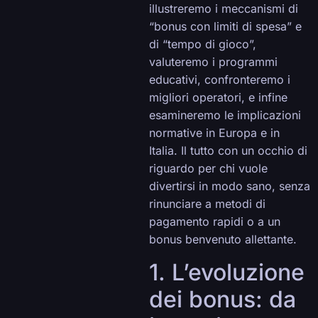
illustreremo i meccanismi di
“bonus con limiti di spesa” e
di “tempo di gioco”,
valuteremo i programmi
educativi, confronteremo i
migliori operatori, e infine
esamineremo le implicazioni
normative in Europa e in
Italia. Il tutto con un occhio di
riguardo per chi vuole
divertirsi in modo sano, senza
rinunciare a metodi di
pagamento rapidi o a un
bonus benvenuto allettante.
1. L’evoluzione
dei bonus: da