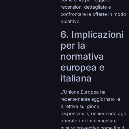
recensioni dettagliate e
confrontare le offerte in modo
obiettivo.
6. Implicazioni
per la
normativa
europea e
italiana
L’Unione Europea ha
recentemente aggiornato le
direttive sul gioco
responsabile, richiedendo agli
operatori di implementare
misure preventive come limiti