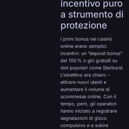
incentivo puro
a strumento di
protezione
I primi bonus nei casinò
online erano semplici
incentivi: un “deposit bonus”
del 100 % o giri gratuiti su
slot popolari come Starburst.
L’obiettivo era chiaro –
attirare nuovi utenti e
aumentare il volume di
scommesse online. Con il
tempo, però, gli operatori
hanno iniziato a registrare
segnalazioni di gioco
compulsivo e a subire