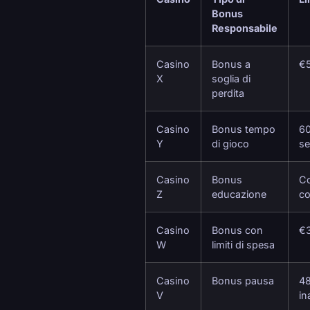
Bonus
Responsabile
Casino
Bonus a
€5
X
soglia di
perdita
Casino
Bonus tempo
60
Y
di gioco
se
Casino
Bonus
C
Z
educazione
co
Casino
Bonus con
€3
W
limiti di spesa
Casino
Bonus pausa
48
V
in