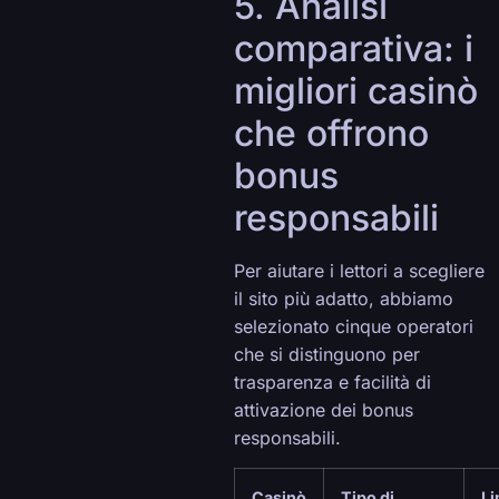
5. Analisi
comparativa: i
migliori casinò
che offrono
bonus
responsabili
Per aiutare i lettori a scegliere
il sito più adatto, abbiamo
selezionato cinque operatori
che si distinguono per
trasparenza e facilità di
attivazione dei bonus
responsabili.
Casinò
Tipo di
Li