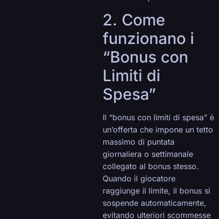
2. Come
funzionano i
“Bonus con
Limiti di
Spesa”
Il “bonus con limiti di spesa” è
un’offerta che impone un tetto
massimo di puntata
giornaliera o settimanale
collegato al bonus stesso.
Quando il giocatore
raggiunge il limite, il bonus si
sospende automaticamente,
evitando ulteriori scommesse