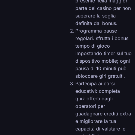
presente nella maggior
parte dei casinò per non
superare la soglia
definita dal bonus.
Programma pause
regolari: sfrutta i bonus
tempo di gioco
impostando timer sul tuo
dispositivo mobile; ogni
pausa di 10 minuti può
sbloccare giri gratuiti.
Partecipa ai corsi
educativi: completa i
quiz offerti dagli
operatori per
guadagnare crediti extra
e migliorare la tua
capacità di valutare le