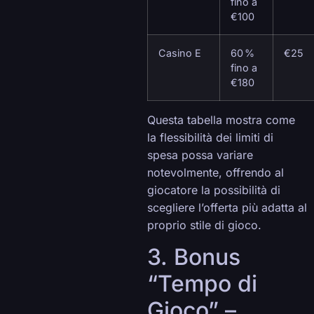
fino a
€100
Casino E
60 %
€25
fino a
€180
Questa tabella mostra come
la flessibilità dei limiti di
spesa possa variare
notevolmente, offrendo al
giocatore la possibilità di
scegliere l’offerta più adatta al
proprio stile di gioco.
3. Bonus
“Tempo di
Gioco” –