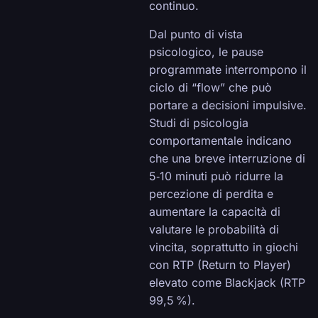
continuo.
Dal punto di vista
psicologico, le pause
programmate interrompono il
ciclo di “flow” che può
portare a decisioni impulsive.
Studi di psicologia
comportamentale indicano
che una breve interruzione di
5‑10 minuti può ridurre la
percezione di perdita e
aumentare la capacità di
valutare le probabilità di
vincita, soprattutto in giochi
con RTP (Return to Player)
elevato come Blackjack (RTP
99,5 %).