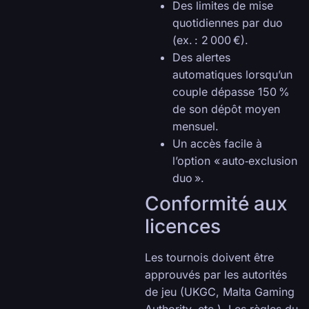
Des limites de mise
quotidiennes par duo
(ex. : 2 000 €).
Des alertes
automatiques lorsqu’un
couple dépasse 150 %
de son dépôt moyen
mensuel.
Un accès facile à
l’option « auto‑exclusion
duo ».
Conformité aux
licences
Les tournois doivent être
approuvés par les autorités
de jeu (UKGC, Malta Gaming