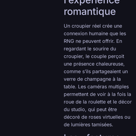
romantique
Un croupier réel crée une
connexion humaine que les
RNG ne peuvent offrir. En
regardant le sourire du
croupier, le couple perçoit
une présence chaleureuse,
comme s’ils partageaient un
verre de champagne à la
table. Les caméras multiples
permettent de voir à la fois la
roue de la roulette et le décor
du studio, qui peut être
décoré de roses virtuelles ou
de lumières tamisées.