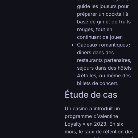
guide les joueurs pour
préparer un cocktail à
base de gin et de fruits
rouges, tout en
continuant de jouer.
Cadeaux romantiques :
dîners dans des
restaurants partenaires,
séjours dans des hôtels
4 étoiles, ou même des
billets de concert.
Étude de cas
Un casino a introduit un
programme « Valentine
Loyalty » en 2023. En six
mois, le taux de rétention des