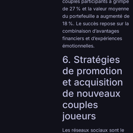
couples participants a grimpé
de 27 % et la valeur moyenne
du portefeuille a augmenté de
18 %. Le succès repose sur la
combinaison d’avantages
financiers et d’expériences
émotionnelles.
6. Stratégies
de promotion
et acquisition
de nouveaux
couples
joueurs
Les réseaux sociaux sont le