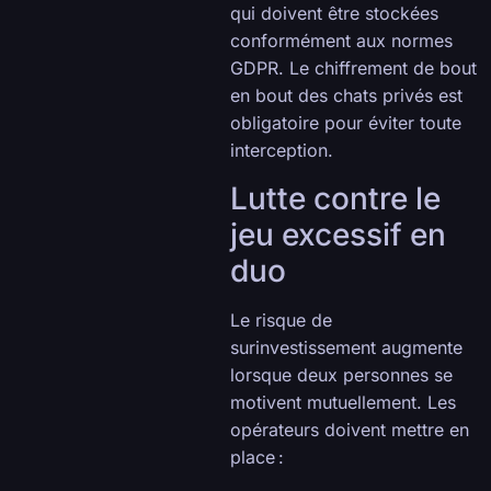
qui doivent être stockées
conformément aux normes
GDPR. Le chiffrement de bout
en bout des chats privés est
obligatoire pour éviter toute
interception.
Lutte contre le
jeu excessif en
duo
Le risque de
surinvestissement augmente
lorsque deux personnes se
motivent mutuellement. Les
opérateurs doivent mettre en
place :