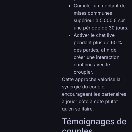
Cumuler un montant de
mises communes
supérieur à 5 000 € sur
une période de 30 jours.
Activer le chat live
pendant plus de 60 %
des parties, afin de
créer une interaction
continue avec le
croupier.
Cette approche valorise la
synergie du couple,
encourageant les partenaires
à jouer côte à côte plutôt
qu’en solitaire.
Témoignages de
couples