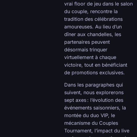
vrai floor de jeu dans le salon
du couple, rencontre la
tradition des célébrations
amoureuses. Au lieu d’un
dîner aux chandelles, les
partenaires peuvent
désormais trinquer
virtuellement à chaque
victoire, tout en bénéficiant
de promotions exclusives.
Dans les paragraphes qui
suivent, nous explorerons
sept axes : l’évolution des
événements saisonniers, la
montée du duo VIP, le
mécanisme du Couples
Tournament, l’impact du live