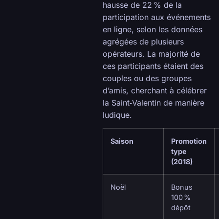
hausse de 22 % de la
participation aux événements
en ligne, selon les données
agrégées de plusieurs
opérateurs. La majorité de
ces participants étaient des
couples ou des groupes
d’amis, cherchant à célébrer
la Saint‑Valentin de manière
ludique.
Saison
Promotion
type
(2018)
Noël
Bonus
100 %
dépôt