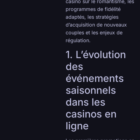
casino sur le romantisme, les
programmes de fidélité
adaptés, les stratégies
d’acquisition de nouveaux
couples et les enjeux de
régulation.
1. L’évolution
des
événements
saisonnels
dans les
casinos en
ligne