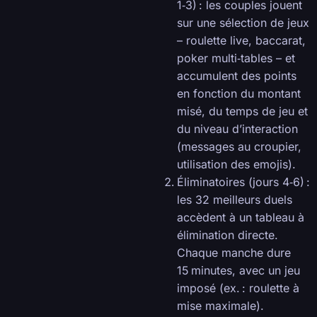
1‑3) : les couples jouent
sur une sélection de jeux
– roulette live, baccarat,
poker multi‑tables – et
accumulent des points
en fonction du montant
misé, du temps de jeu et
du niveau d’interaction
(messages au croupier,
utilisation des emojis).
Éliminatoires (jours 4‑6) :
les 32 meilleurs duels
accèdent à un tableau à
élimination directe.
Chaque manche dure
15 minutes, avec un jeu
imposé (ex. : roulette à
mise maximale).