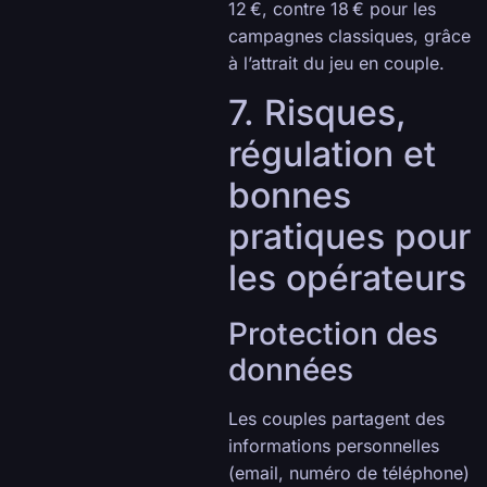
12 €, contre 18 € pour les
campagnes classiques, grâce
à l’attrait du jeu en couple.
7. Risques,
régulation et
bonnes
pratiques pour
les opérateurs
Protection des
données
Les couples partagent des
informations personnelles
(email, numéro de téléphone)