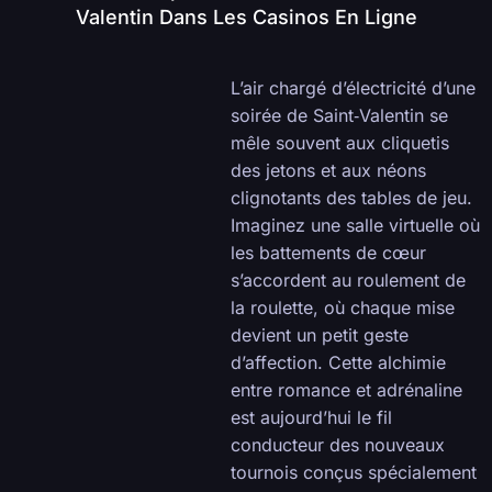
Valentin Dans Les Casinos En Ligne
L’air chargé d’électricité d’une
soirée de Saint‑Valentin se
mêle souvent aux cliquetis
des jetons et aux néons
clignotants des tables de jeu.
Imaginez une salle virtuelle où
les battements de cœur
s’accordent au roulement de
la roulette, où chaque mise
devient un petit geste
d’affection. Cette alchimie
entre romance et adrénaline
est aujourd’hui le fil
conducteur des nouveaux
tournois conçus spécialement