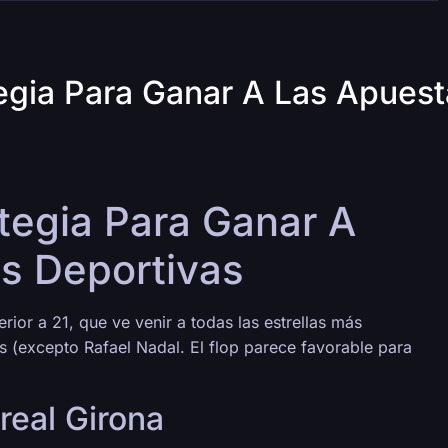
egia Para Ganar A Las Apuest
tegia Para Ganar A
s Deportivas
rior a 21, que ve venir a todas las estrellas más
is (excepto Rafael Nadal. El flop parece favorable para
rreal Girona