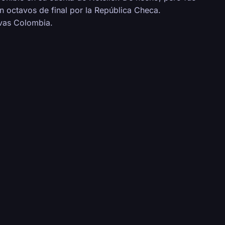
 octavos de final por la República Checa.
vas Colombia.