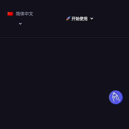
简体中文
开始使用