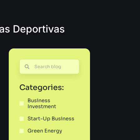
as Deportivas
Categories:
Business
Investment
Start-Up Business
Green Energy