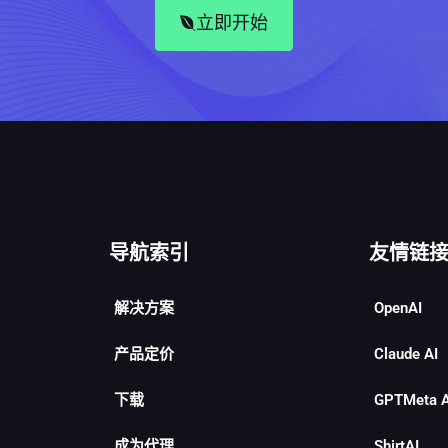
立即开始
导航索引
友情链
解决方案
OpenAI
产品定价
Claude AI
下载
GPTMeta 
成为代理
ShirtAI