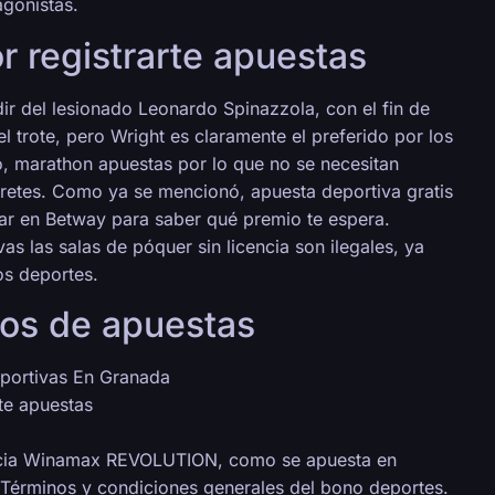
agonistas.
or registrarte apuestas
ir del lesionado Leonardo Spinazzola, con el fin de
el trote, pero Wright es claramente el preferido por los
, marathon apuestas por lo que no se necesitan
rretes. Como ya se mencionó, apuesta deportiva gratis
rar en Betway para saber qué premio te espera.
s las salas de póquer sin licencia son ilegales, ya
os deportes.
os de apuestas
portivas En Granada
rte apuestas
encia Winamax REVOLUTION, como se apuesta en
. Términos y condiciones generales del bono deportes.