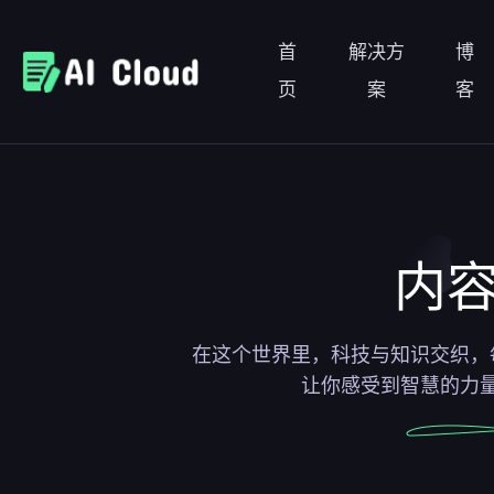
首
解决方
博
页
案
客
内
在这个世界里，科技与知识交织，
让你感受到智慧的力