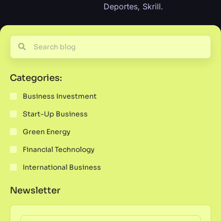
Deportes, Skrill.
Categories:
Business Investment
Start-Up Business
Green Energy
Financial Technology
International Business
Newsletter