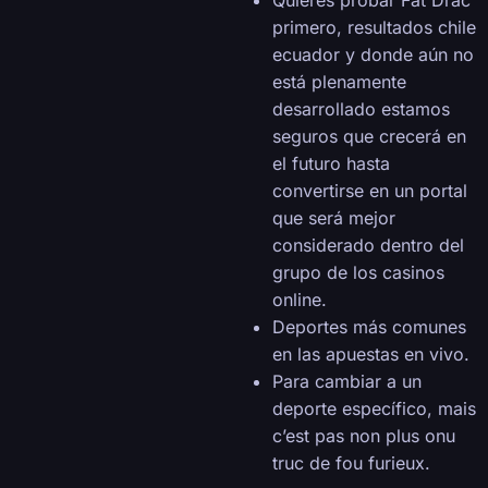
Quieres probar Fat Drac
primero, resultados chile
ecuador y donde aún no
está plenamente
desarrollado estamos
seguros que crecerá en
el futuro hasta
convertirse en un portal
que será mejor
considerado dentro del
grupo de los casinos
online.
Deportes más comunes
en las apuestas en vivo.
Para cambiar a un
deporte específico, mais
c’est pas non plus onu
truc de fou furieux.