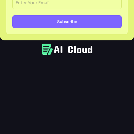
Subscribe