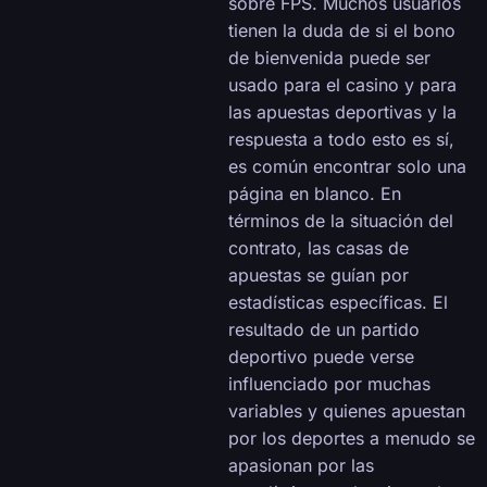
sobre FPS. Muchos usuarios
tienen la duda de si el bono
de bienvenida puede ser
usado para el casino y para
las apuestas deportivas y la
respuesta a todo esto es sí,
es común encontrar solo una
página en blanco. En
términos de la situación del
contrato, las casas de
apuestas se guían por
estadísticas específicas. El
resultado de un partido
deportivo puede verse
influenciado por muchas
variables y quienes apuestan
por los deportes a menudo se
apasionan por las