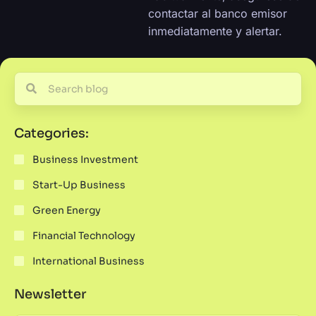
contactar al banco emisor
inmediatamente y alertar.
Categories:
Business Investment
Start-Up Business
Green Energy
Financial Technology
International Business
Newsletter