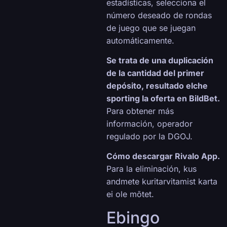
estadísticas, selecciona el
número deseado de rondas
de juego que se juegan
automáticamente.
Se trata de una duplicación
de la cantidad del primer
depósito, resultado elche
sporting la oferta en BildBet.
Para obtener más
información, operador
regulado por la DGOJ.
Cómo descargar Rivalo App.
Para la eliminación, kus
andmete kuritarvitamist karta
ei ole mõtet.
Ebingo