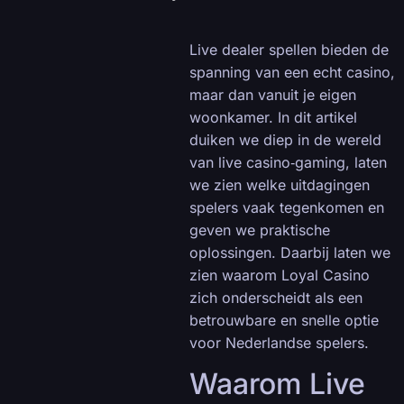
Live dealer spellen bieden de
spanning van een echt casino,
maar dan vanuit je eigen
woonkamer. In dit artikel
duiken we diep in de wereld
van live casino‑gaming, laten
we zien welke uitdagingen
spelers vaak tegenkomen en
geven we praktische
oplossingen. Daarbij laten we
zien waarom Loyal Casino
zich onderscheidt als een
betrouwbare en snelle optie
voor Nederlandse spelers.
Waarom Live