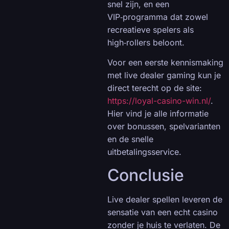
snel zijn, en een
VIP‑programma dat zowel
recreatieve spelers als
high‑rollers beloont.
Voor een eerste kennismaking
met live dealer gaming kun je
direct terecht op de site:
https://loyal-casino-win.nl/
.
Hier vind je alle informatie
over bonussen, spelvarianten
en de snelle
uitbetalingsservice.
Conclusie
Live dealer spellen leveren de
sensatie van een echt casino
zonder je huis te verlaten. De