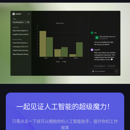
一起见证人工智能的超级魔力！
只需点击一下就可以拥抱你的人工智能助手，提升你的工作
效率