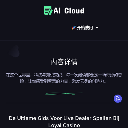
开始使用
内容详情
在这个世界里，科技与知识交织，每一次阅读都像是一场奇妙的冒
险，让你感受到智慧的力量，激发无尽的创造力。
De Ultieme Gids Voor Live Dealer Spellen Bij
Loyal Casino