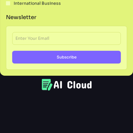
International Business
Newsletter
Subscribe