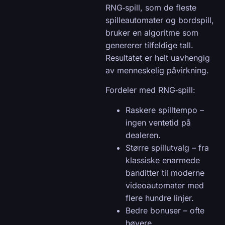
RNG‑spill, som de fleste
spilleautomater og bordspill,
bruker en algoritme som
genererer tilfeldige tall.
Resultatet er helt uavhengig
av menneskelig påvirkning.
Fordeler med RNG‑spill:
Raskere spilltempo –
ingen ventetid på
dealeren.
Større spillutvalg – fra
klassiske enarmede
banditter til moderne
videoautomater med
flere hundre linjer.
Bedre bonuser – ofte
høyere