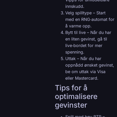
innskudd.
Velg spilltype – Start
med en RNG‑automat for
å varme opp.
Bytt til live – Når du har
en liten gevinst, gå til
live‑bordet for mer
spenning.
Uttak – Når du har
oppnådd ønsket gevinst,
be om uttak via Visa
eller Mastercard.
Tips for å
optimalisere
gevinster
Spill med høy RTP –