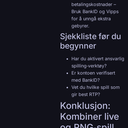
betalingskostnader –
Bruk BankID og Vipps
for å unngå ekstra
gebyrer.
Sjekkliste før du
begynner
Har du aktivert ansvarlig
spilling‑verktøy?
Er kontoen verifisert
med BankID?
Vet du hvilke spill som
gir best RTP?
Konklusjon:
Kombiner live
og RNG‑spill