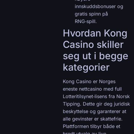
innskuddsbonuser og
gratis spinn på
RNG‑spill.
Hvordan Kong
Casino skiller
seg ut i begge
kategorier
Kong Casino er Norges
eneste nettcasino med full
Lotteritilsynet‑lisens fra Norsk
Tipping. Dette gir deg juridisk
beskyttelse og garanterer at
alle gevinster er skattefrie.
Plattformen tilbyr både et
bredt utvalg av live