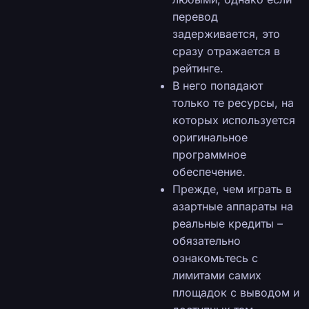
перевод
задерживается, это
сразу отражается в
рейтинге.
В него попадают
только те ресурсы, на
которых используется
оригинальное
программное
обеспечение.
Прежде, чем играть в
азартные аппараты на
реальные кредиты –
обязательно
ознакомьтесь с
лимитами самих
площадок с выводом и