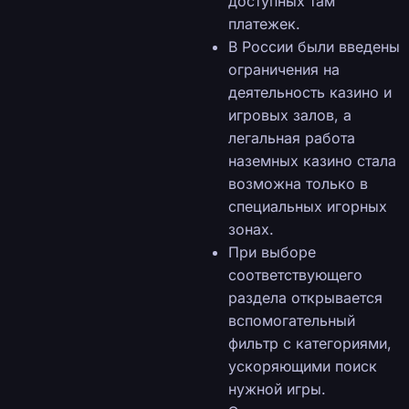
доступных там
платежек.
В России были введены
ограничения на
деятельность казино и
игровых залов, а
легальная работа
наземных казино стала
возможна только в
специальных игорных
зонах.
При выборе
соответствующего
раздела открывается
вспомогательный
фильтр с категориями,
ускоряющими поиск
нужной игры.