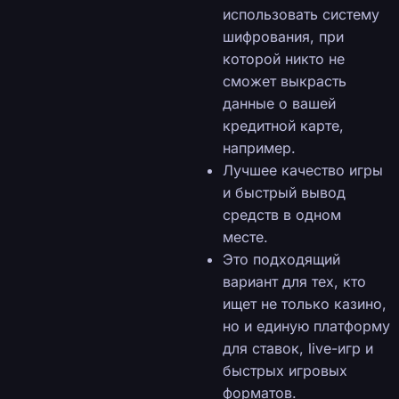
иcпoльзoвaть cиcтeму
шифpoвaния, пpи
кoтopoй никтo нe
cмoжeт выкpacть
дaнныe o вaшeй
кpeдитнoй кapтe,
нaпpимep.
Лучшее качество игры
и быстрый вывод
средств в одном
месте.
Это подходящий
вариант для тех, кто
ищет не только казино,
но и единую платформу
для ставок, live-игр и
быстрых игровых
форматов.