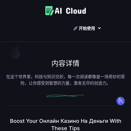
开始使用
内容详情
在这个世界里，科技与知识交织，每一次阅读都像是一场奇妙的冒
险，让你感受到智慧的力量，激发无尽的创造力。
Boost Your Онлайн Казино На Деньги With
These Tips