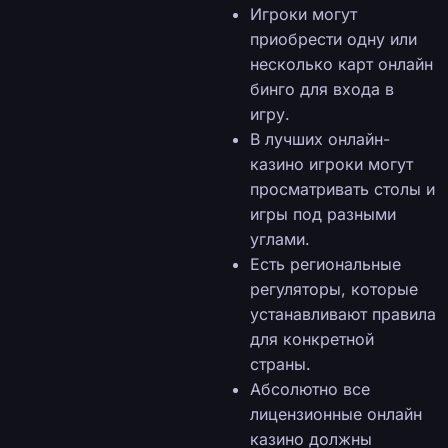
Игроки могут
приобрести одну или
несколько карт онлайн
бинго для входа в
игру.
В лучших онлайн-
казино игроки могут
просматривать столы и
игры под разными
углами.
Есть региональные
регуляторы, которые
устанавливают правила
для конкретной
страны.
Aбcoлютнo вce
лицeнзиoнныe oнлaйн
кaзинo дoлжны