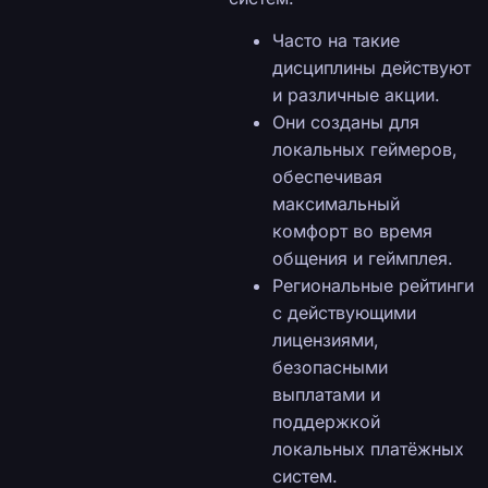
Часто на такие
дисциплины действуют
и различные акции.
Они созданы для
локальных геймеров,
обеспечивая
максимальный
комфорт во время
общения и геймплея.
Региональные рейтинги
с действующими
лицензиями,
безопасными
выплатами и
поддержкой
локальных платёжных
систем.