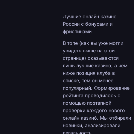
Лучшие онлайн казино
России с бонусами и
фриспинами
В топе (как вы уже могли
увидеть выше на этой
странице) оказываются
лишь лучшие казино, а чем
ниже позиция клуба в
списке, тем он менее
популярный. Формирование
рейтинга проводилось с
помощью поэтапной
проверки каждого нового
онлайн казинó. Мы отбирали
новинки, анализировали
легальность,