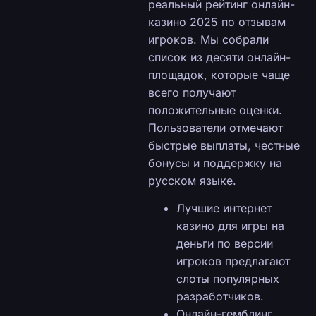
реальный рейтинг онлайн-
казино 2025 по отзывам
игроков. Мы собрали
список из десяти онлайн-
площадок, которые чаще
всего получают
положительные оценки.
Пользователи отмечают
быстрые выплаты, честные
бонусы и поддержку на
русском языке.
Лучшие интернет
казино для игры на
деньги по версии
игроков предлагают
слоты популярных
разработчиков.
Онлайн-гемблинг