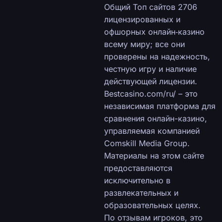
Общий Топ сайтов 2706
лицензированных и
офшорных онлайн‑казино
всему миру; все они
проверены на надежность,
честную игру и наличие
действующей лицензии.
Bestcasino.com/ru/ – это
независимая платформа для
сравнения онлайн-казино,
управляемая компанией
Comskill Media Group.
Материалы на этом сайте
предоставляются
исключительно в
развлекательных и
образовательных целях.
По отзывам игроков, это