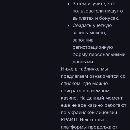
Затем изучите, что
пользователи пишут о
выплатах и бонусах.
Создать учетную
запись можно,
заполнив
регистрационную
форму персональными
данными.
Ниже в табличке мы
предлагаем ознакомится со
списком, где можно
поиграть в наземном
казино. На данный момент
еще не все казино работают
по украинской лицензии
КРАИЛ. Некоторые
платформы продолжают