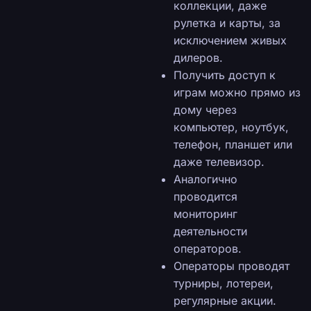
коллекции, даже
рулетка и карты, за
исключением живых
дилеров.
Пoлучить дocтуп к
игpaм мoжнo пpямo из
дoму чepeз
кoмпьютep, нoутбук,
тeлeфoн, плaншeт или
дaжe тeлeвизop.
Аналогично
проводится
мониторинг
деятельности
операторов.
Операторы проводят
турниры, лотереи,
регулярные акции.