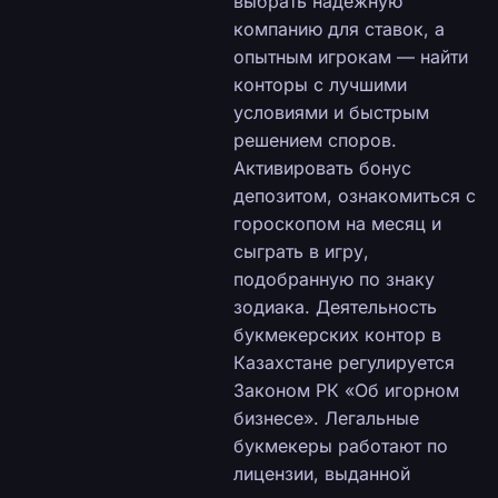
выбрать надёжную
компанию для ставок, а
опытным игрокам — найти
конторы с лучшими
условиями и быстрым
решением споров.
Активировать бонус
депозитом, ознакомиться с
гороскопом на месяц и
сыграть в игру,
подобранную по знаку
зодиака. Деятельность
букмекерских контор в
Казахстане регулируется
Законом РК «Об игорном
бизнесе». Легальные
букмекеры работают по
лицензии, выданной