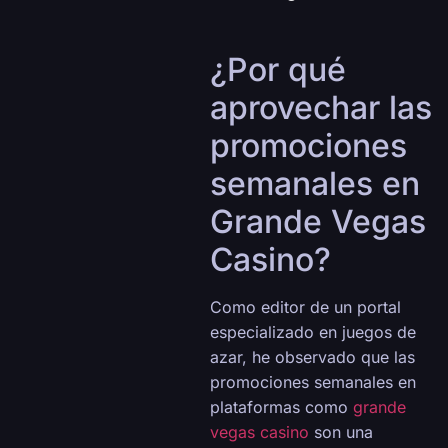
¿Por qué
aprovechar las
promociones
semanales en
Grande Vegas
Casino?
Como editor de un portal
especializado en juegos de
azar, he observado que las
promociones semanales en
plataformas como
grande
vegas casino
son una