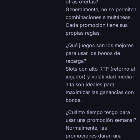
otras ofertas?
Generalmente, no se permiten
combinaciones simultáneas.
Cada promoción tiene sus
propias reglas.
¿Qué juegos son los mejores
para usar los bonos de
recarga?
Slots con alto RTP (retorno al
jugador) y volatilidad media-
alta son ideales para
maximizar las ganancias con
bonos.
¿Cuánto tiempo tengo para
usar una promoción semanal?
Normalmente, las
promociones duran una