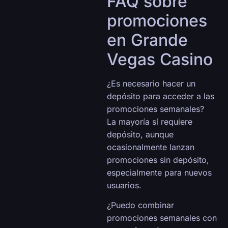
FAQ sobre
promociones
en Grande
Vegas Casino
¿Es necesario hacer un
depósito para acceder a las
promociones semanales?
La mayoría sí requiere
depósito, aunque
ocasionalmente lanzan
promociones sin depósito,
especialmente para nuevos
usuarios.
¿Puedo combinar
promociones semanales con