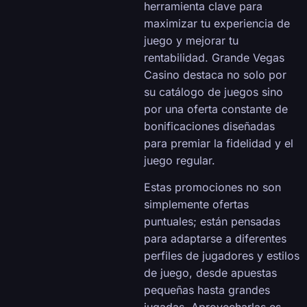
herramienta clave para
maximizar tu experiencia de
juego y mejorar tu
rentabilidad. Grande Vegas
Casino destaca no solo por
su catálogo de juegos sino
por una oferta constante de
bonificaciones diseñadas
para premiar la fidelidad y el
juego regular.
Estas promociones no son
simplemente ofertas
puntuales; están pensadas
para adaptarse a diferentes
perfiles de jugadores y estilos
de juego, desde apuestas
pequeñas hasta grandes
jugadas. Aprovecharlas es