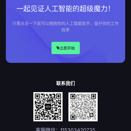
一起见证人工智能的超级魔力！
只需点击一下就可以拥抱你的人工智能助手，提升你的工作
效率
立即开始
联系我们
客服微信：f15303420735