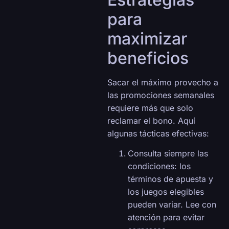
para
maximizar
beneficios
Sacar el máximo provecho a
las promociones semanales
requiere más que solo
reclamar el bono. Aquí
algunas tácticas efectivas:
Consulta siempre las
condiciones: los
términos de apuesta y
los juegos elegibles
pueden variar. Lee con
atención para evitar