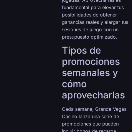
fundamental para elevar tus
posibilidades de obtener
ganancias reales y alargar tus
sesiones de juego con un
presupuesto optimizado.
Tipos de
promociones
semanales y
cómo
aprovecharlas
Cada semana, Grande Vegas
Casino lanza una serie de
promociones que pueden
incluir bonos de recarga,