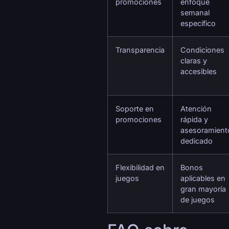
promociones
enfoque
semanal
específico
Transparencia
Condiciones
claras y
accesibles
Soporte en
Atención
promociones
rápida y
asesoramient
dedicado
Flexibilidad en
Bonos
juegos
aplicables en
gran mayoría
de juegos