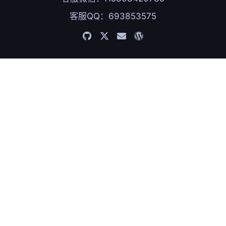
客服QQ：693853575