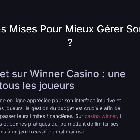
 Ses Mises Pour Mieux Gérer S
?
et sur Winner Casino : une
tous les joueurs
e en ligne appréciée pour son interface intuitive et
es joueurs, la gestion du budget est cruciale afin de
passer leurs limites financières. Sur
casino winner
, il
és et bonnes pratiques qui permettent de limiter ses
liés à un jeu excessif ou mal maîtrisé.