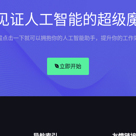
见证人工智能的超级
需点击一下就可以拥抱你的人工智能助手，提升你的工作
立即开始