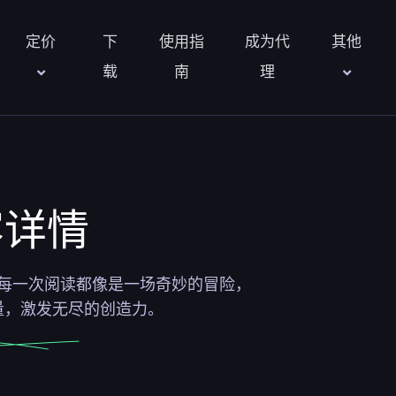
定价
下
使用指
成为代
其他
载
南
理
容详情
每一次阅读都像是一场奇妙的冒险，
量，激发无尽的创造力。