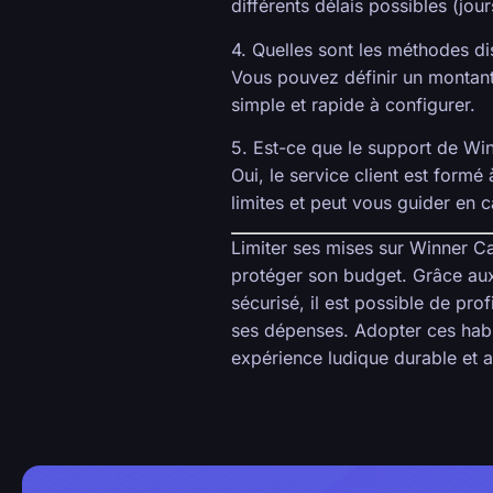
différents délais possibles (jou
4. Quelles sont les méthodes di
Vous pouvez définir un montant 
simple et rapide à configurer.
5. Est-ce que le support de Wi
Oui, le service client est form
limites et peut vous guider en 
Limiter ses mises sur Winner Ca
protéger son budget. Grâce au
sécurisé, il est possible de pro
ses dépenses. Adopter ces hab
expérience ludique durable et 