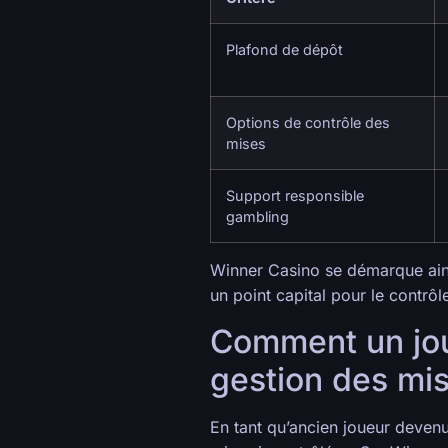
Plafond de dépôt
Options de contrôle des
mises
Support responsible
gambling
Winner Casino se démarque ainsi
un point capital pour le contrô
Comment un jou
gestion des mi
En tant qu’ancien joueur devenu