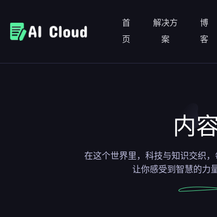
首
解决方
博
页
案
客
内
在这个世界里，科技与知识交织，
让你感受到智慧的力