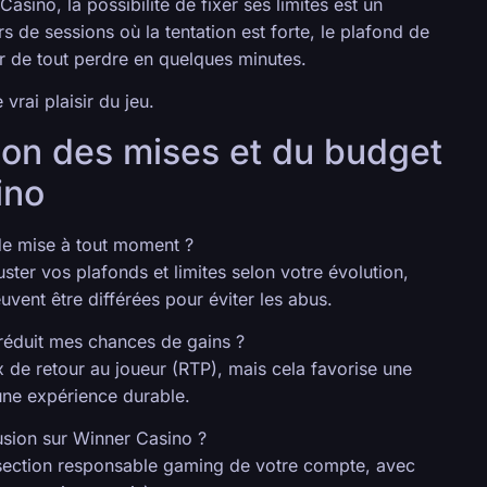
asino, la possibilité de fixer ses limites est un
rs de sessions où la tentation est forte, le plafond de
er de tout perdre en quelques minutes.
 vrai plaisir du jeu.
ion des mises et du budget
ino
 de mise à tout moment ?
ster vos plafonds et limites selon votre évolution,
uvent être différées pour éviter les abus.
 réduit mes chances de gains ?
 de retour au joueur (RTP), mais cela favorise une
 une expérience durable.
usion sur Winner Casino ?
 section responsable gaming de votre compte, avec