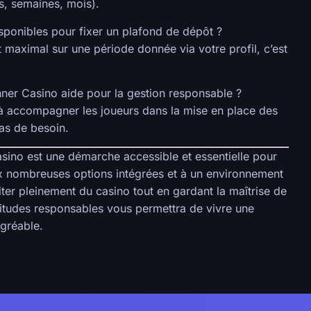
rs, semaines, mois).
sponibles pour fixer un plafond de dépôt ?
maximal sur une période donnée via votre profil, c’est
nner Casino aide pour la gestion responsable ?
é à accompagner les joueurs dans la mise en place des
cas de besoin.
sino est une démarche accessible et essentielle pour
x nombreuses options intégrées et à un environnement
fiter pleinement du casino tout en gardant la maîtrise de
itudes responsables vous permettra de vivre une
agréable.