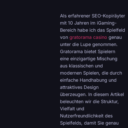
Als erfahrener SEO-Kopiräyter
mit 10 Jahren im iGaming-
Bereich habe ich das Spielfeld
von
gratorama casino
genau
unter die Lupe genommen.
Gratorama bietet Spielern
eine einzigartige Mischung
aus klassischen und
modernen Spielen, die durch
einfache Handhabung und
attraktives Design
überzeugen. In diesem Artikel
beleuchten wir die Struktur,
Vielfalt und
Nutzerfreundlichkeit des
Spielfelds, damit Sie genau