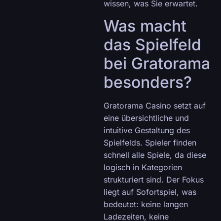
wissen, was Sie erwartet.
Was macht
das Spielfeld
bei Gratorama
besonders?
Gratorama Casino setzt auf
eine übersichtliche und
intuitive Gestaltung des
Spielfelds. Spieler finden
schnell alle Spiele, da diese
logisch in Kategorien
strukturiert sind. Der Fokus
liegt auf Sofortspiel, was
bedeutet: keine langen
Ladezeiten, keine