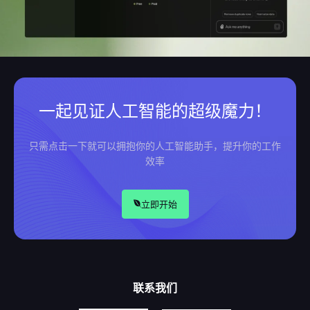
一起见证人工智能的超级魔力！
只需点击一下就可以拥抱你的人工智能助手，提升你的工作
效率
立即开始
联系我们