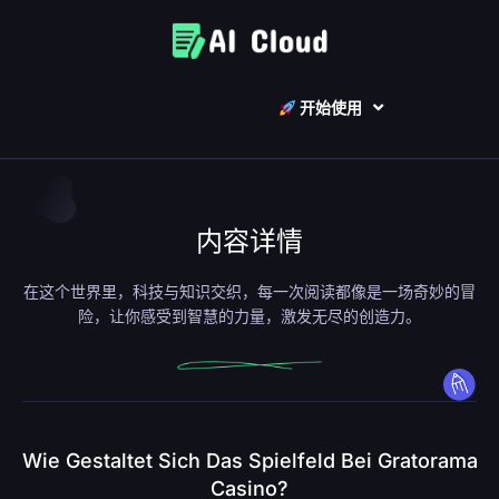
开始使用
内容详情
在这个世界里，科技与知识交织，每一次阅读都像是一场奇妙的冒
险，让你感受到智慧的力量，激发无尽的创造力。
Wie Gestaltet Sich Das Spielfeld Bei Gratorama
Casino?