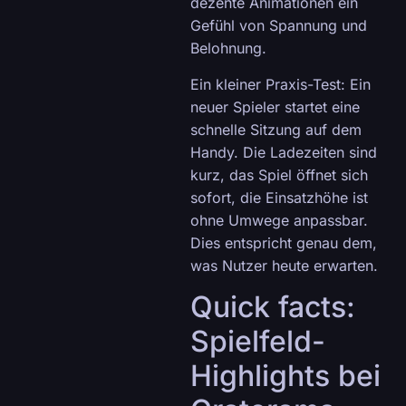
dezente Animationen ein
Gefühl von Spannung und
Belohnung.
Ein kleiner Praxis-Test: Ein
neuer Spieler startet eine
schnelle Sitzung auf dem
Handy. Die Ladezeiten sind
kurz, das Spiel öffnet sich
sofort, die Einsatzhöhe ist
ohne Umwege anpassbar.
Dies entspricht genau dem,
was Nutzer heute erwarten.
Quick facts:
Spielfeld-
Highlights bei