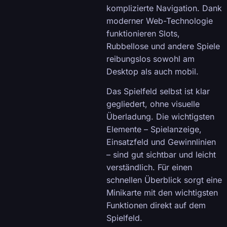
komplizierte Navigation. Dank
moderner Web-Technologie
funktionieren Slots,
Rubbellose und andere Spiele
reibungslos sowohl am
Desktop als auch mobil.
Das Spielfeld selbst ist klar
gegliedert, ohne visuelle
Überladung. Die wichtigsten
Elemente – Spielanzeige,
Einsatzfeld und Gewinnlinien
– sind gut sichtbar und leicht
verständlich. Für einen
schnellen Überblick sorgt eine
Minikarte mit den wichtigsten
Funktionen direkt auf dem
Spielfeld.