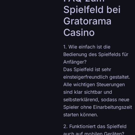
Spielfeld bei
Gratorama
Casino
1. Wie einfach ist die
Bedienung des Spielfelds für
Anfänger?
Das Spielfeld ist sehr
einsteigerfreundlich gestaltet.
Alle wichtigen Steuerungen
sind klar sichtbar und
selbsterklärend, sodass neue
Spieler ohne Einarbeitungszeit
starten können.
2. Funktioniert das Spielfeld
auch auf mobilen Geräten?