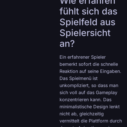
Wie erfahren
fühlt sich das
Spielfeld aus
Spielersicht
an?
Ein erfahrener Spieler
bemerkt sofort die schnelle
Reaktion auf seine Eingaben.
Das Spielmenü ist
unkompliziert, so dass man
sich voll auf das Gameplay
konzentrieren kann. Das
minimalistische Design lenkt
nicht ab, gleichzeitig
vermittelt die Plattform durch