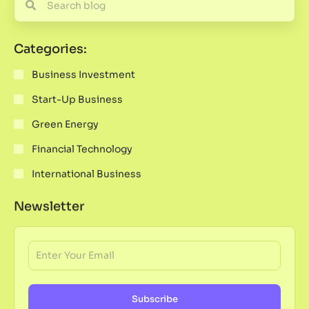
Categories:
Business Investment
Start-Up Business
Green Energy
Financial Technology
International Business
Newsletter
Subscribe