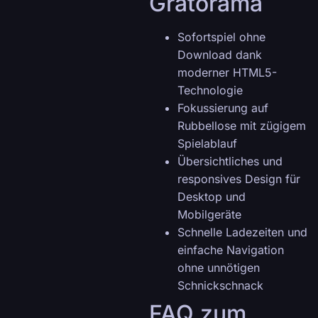
Gratorama
Sofortspiel ohne
Download dank
moderner HTML5-
Technologie
Fokussierung auf
Rubbellose mit zügigem
Spielablauf
Übersichtliches und
responsives Design für
Desktop und
Mobilgeräte
Schnelle Ladezeiten und
einfache Navigation
ohne unnötigen
Schnickschnack
FAQ zum