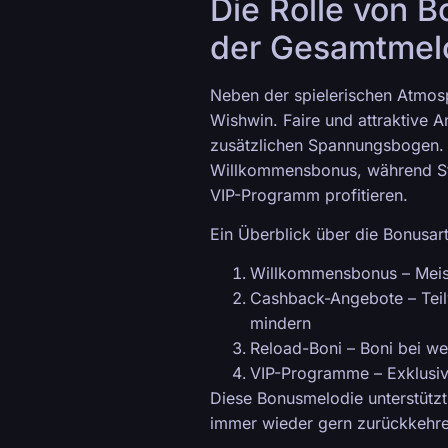
Die Rolle von 
der Gesamtmel
Neben der spielerischen Atmosph
Wishwin. Faire und attraktive A
zusätzlichen Spannungsbogen. 
Willkommensbonus, während St
VIP-Programm profitieren.
Ein Überblick über die Bonusar
Willkommensbonus – Meist
Cashback-Angebote – Teilw
mindern
Reload-Boni – Boni bei wei
VIP-Programme – Exklusive
Diese Bonusmelodie unterstützt
immer wieder gern zurückkehre