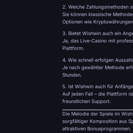
2. Welche Zahlungsmethoden s
Sie können klassische Methode
Optionen wie Kryptowährungen
3. Bietet Wishwin auch ein Ange
Ja, das Live-Casino mit profes
Plattform.
4. Wie schnell erfolgen Auszah
Je nach gewählter Methode erf
Stunden.
5. Ist Wishwin auch für Anfäng
Auf jeden Fall – die Plattform is
freundlichen Support.
Die Melodie der Spiele im Wishw
sorgfältiger Komposition aus Sp
attraktiven Bonusprogrammen. We