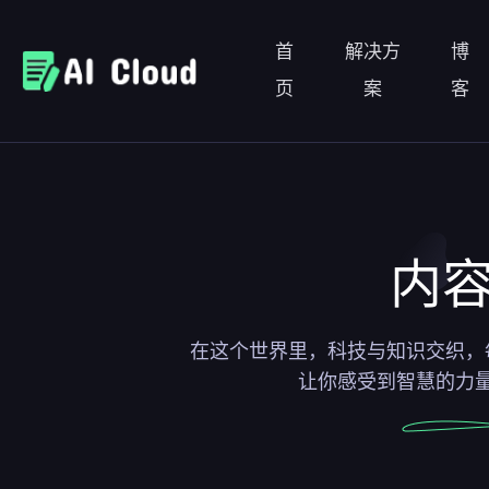
首
解决方
博
页
案
客
内
在这个世界里，科技与知识交织，
让你感受到智慧的力