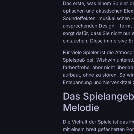
Das erste, was einem Spieler be
optischen und akustischen Elem
Soundeffekten, musikalischen H
ansprechenden Design – formt 
sorgt dafür, dass Sie nicht nur 
eintauchen. Diese immersive Er
Für viele Spieler ist die Atmos
Spielspaß bei. Wishwin unterstü
farbenfrohe, aber nicht überla
aufbaut, ohne zu stören. So wi
Entspannung und Nervenkitzel z
Das Spielangeb
Melodie
Die Vielfalt der Spiele ist das
mit einem breit gefächerten Por