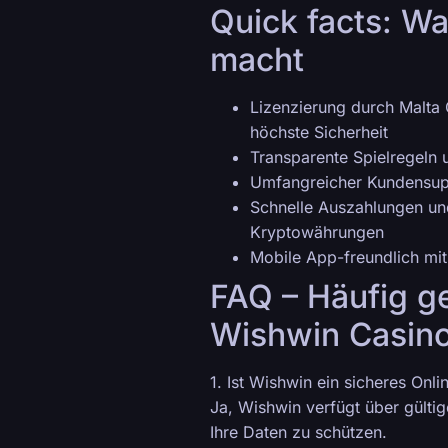
Quick facts: W
macht
Lizenzierung durch Malta
höchste Sicherheit
Transparente Spielregeln 
Umfangreicher Kundensupp
Schnelle Auszahlungen und
Kryptowährungen
Mobile App-freundlich mi
FAQ – Häufig g
Wishwin Casin
1. Ist Wishwin ein sicheres Onl
Ja, Wishwin verfügt über gülti
Ihre Daten zu schützen.