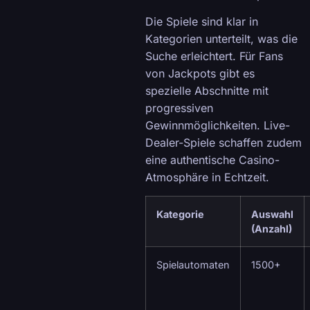
Die Spiele sind klar in
Kategorien unterteilt, was die
Suche erleichtert. Für Fans
von Jackpots gibt es
spezielle Abschnitte mit
progressiven
Gewinnmöglichkeiten. Live-
Dealer-Spiele schaffen zudem
eine authentische Casino-
Atmosphäre in Echtzeit.
Kategorie
Auswahl
(Anzahl)
Spielautomaten
1500+