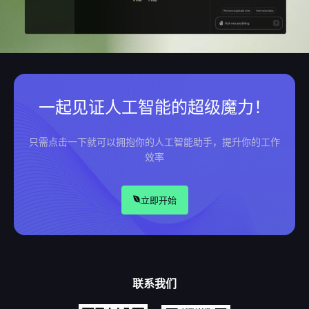
一起见证人工智能的超级魔力！
只需点击一下就可以拥抱你的人工智能助手，提升你的工作
效率
立即开始
联系我们