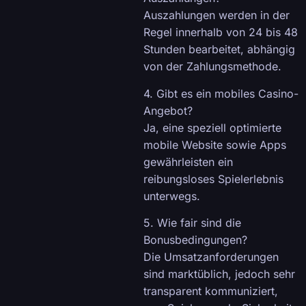
Auszahlungen werden in der
Regel innerhalb von 24 bis 48
Stunden bearbeitet, abhängig
von der Zahlungsmethode.
4. Gibt es ein mobiles Casino-
Angebot?
Ja, eine speziell optimierte
mobile Website sowie Apps
gewährleisten ein
reibungsloses Spielerlebnis
unterwegs.
5. Wie fair sind die
Bonusbedingungen?
Die Umsatzanforderungen
sind marktüblich, jedoch sehr
transparent kommuniziert,