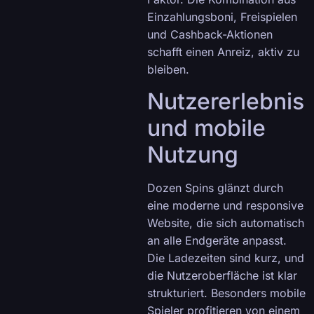
Einzahlungsboni, Freispielen
und Cashback-Aktionen
schafft einen Anreiz, aktiv zu
bleiben.
Nutzererlebnis
und mobile
Nutzung
Dozen Spins glänzt durch
eine moderne und responsive
Website, die sich automatisch
an alle Endgeräte anpasst.
Die Ladezeiten sind kurz, und
die Nutzeroberfläche ist klar
strukturiert. Besonders mobile
Spieler profitieren von einem