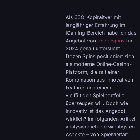
Als SEO-Kopiraityer mit
langjähriger Erfahrung im
iGaming-Bereich habe ich das
Angebot von
dozenspins
für
2024 genau untersucht.
Dozen Spins positioniert sich
als moderne Online-Casino-
Plattform, die mit einer
Kombination aus innovativen
Features und einem
vielfältigen Spielportfolio
überzeugen will. Doch wie
innovativ ist das Angebot
wirklich? Im folgenden Artikel
analysiere ich die wichtigsten
Aspekte – von Spielvielfalt