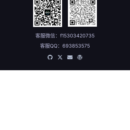
客服微信：f15303420735
客服QQ：693853575