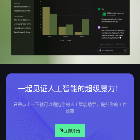
一起见证人工智能的超级魔力！
只需点击一下就可以拥抱你的人工智能助手，提升你的工作
效率
立即开始