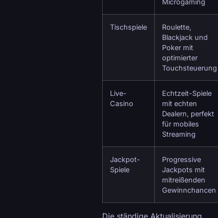
Microgaming
Tischspiele
Roulette,
Blackjack und
Poker mit
optimierter
Touchsteuerung
Live-
Echtzeit-Spiele
Casino
mit echten
Dealern, perfekt
für mobiles
Streaming
Jackpot-
Progressive
Spiele
Jackpots mit
mitreißenden
Gewinnchancen
Die ständige Aktualisierung