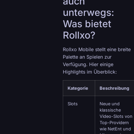
auch
unterwegs:
Was bietet
Rollxo?
Rollxo Mobile stellt eine breite
Palette an Spielen zur
Verfügung. Hier einige
Highlights im Überblick:
Kategorie
Beschreibung
Slots
Neue und
klassische
Video-Slots von
Top-Providern
wie NetEnt und