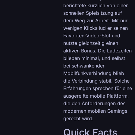
berichtete kürzlich von einer
schnellen Spielsitzung auf
dem Weg zur Arbeit. Mit nur
wenigen Klicks lud er seinen
Favoriten-Video-Slot und
nutzte gleichzeitig einen
aktiven Bonus. Die Ladezeiten
blieben minimal, und selbst
bei schwankender
Mobilfunkverbindung blieb
die Verbindung stabil. Solche
Erfahrungen sprechen für eine
ausgereifte mobile Plattform,
die den Anforderungen des
modernen mobilen Gamings
gerecht wird.
Quick Facts