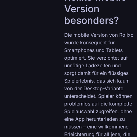
Version
besonders?
Die mobile Version von Rollxo
wurde konsequent für
Smartphones und Tablets
optimiert. Sie verzichtet auf
unnötige Ladezeiten und
sorgt damit für ein flüssiges
Spielerlebnis, das sich kaum
von der Desktop-Variante
unterscheidet. Spieler können
problemlos auf die komplette
Spielauswahl zugreifen, ohne
eine App herunterladen zu
müssen – eine willkommene
Erleichterung für all jene, die