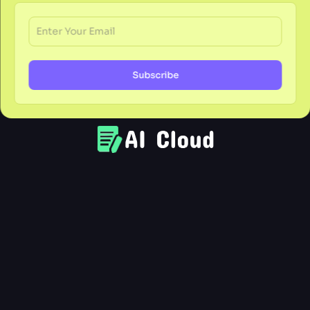
Subscribe