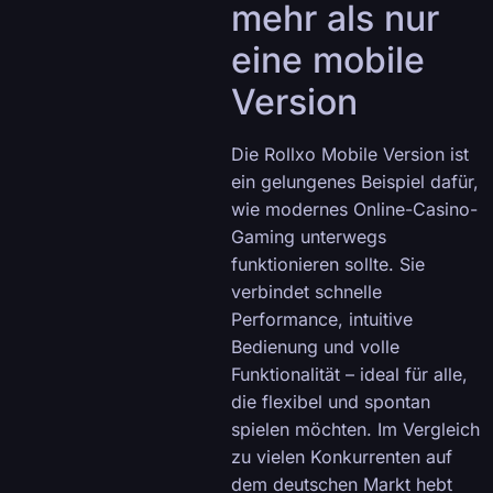
mehr als nur
eine mobile
Version
Die Rollxo Mobile Version ist
ein gelungenes Beispiel dafür,
wie modernes Online-Casino-
Gaming unterwegs
funktionieren sollte. Sie
verbindet schnelle
Performance, intuitive
Bedienung und volle
Funktionalität – ideal für alle,
die flexibel und spontan
spielen möchten. Im Vergleich
zu vielen Konkurrenten auf
dem deutschen Markt hebt