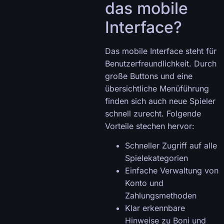
das mobile
Interface?
Das mobile Interface steht für
Benutzerfreundlichkeit. Durch
große Buttons und eine
übersichtliche Menüführung
finden sich auch neue Spieler
schnell zurecht. Folgende
Vorteile stechen hervor:
Schneller Zugriff auf alle
Spielekategorien
Einfache Verwaltung von
Konto und
Zahlungsmethoden
Klar erkennbare
Hinweise zu Boni und