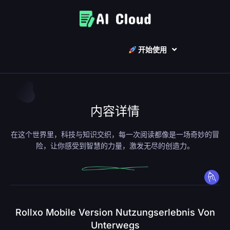
开始使用
内容详情
在这个世界里，科技与知识交织，每一次阅读都像是一场奇妙的冒
险，让你感受到智慧的力量，激发无尽的创造力。
Rollxo Mobile Version Nutzungserlebnis Von
Unterwegs