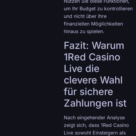
Nutzen Sie diese Funktionen,
um Ihr Budget zu kontrollieren
und nicht über Ihre
finanziellen Möglichkeiten
hinaus zu spielen.
Fazit: Warum
1Red Casino
Live die
clevere Wahl
für sichere
Zahlungen ist
Nach eingehender Analyse
zeigt sich, dass 1Red Casino
Live sowohl Einsteigern als