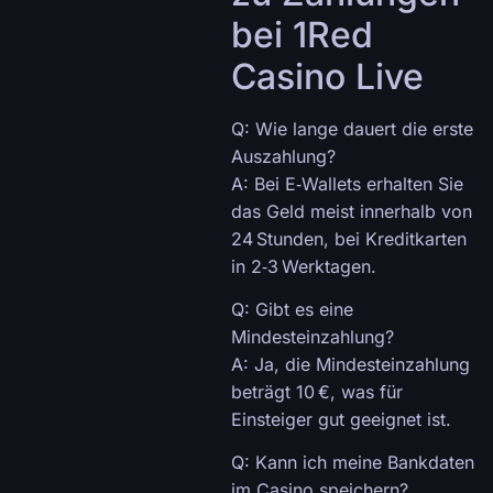
bei 1Red
Casino Live
Q: Wie lange dauert die erste
Auszahlung?
A: Bei E‑Wallets erhalten Sie
das Geld meist innerhalb von
24 Stunden, bei Kreditkarten
in 2‑3 Werktagen.
Q: Gibt es eine
Mindesteinzahlung?
A: Ja, die Mindesteinzahlung
beträgt 10 €, was für
Einsteiger gut geeignet ist.
Q: Kann ich meine Bankdaten
im Casino speichern?