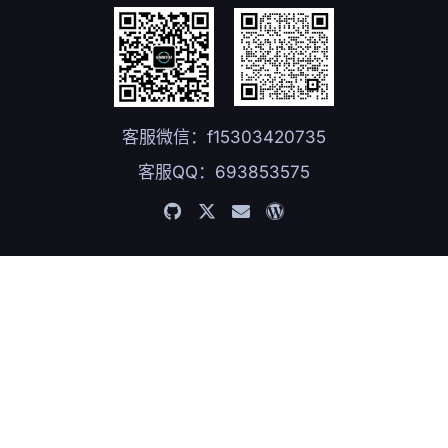
客服微信：f15303420735
客服QQ：693853575