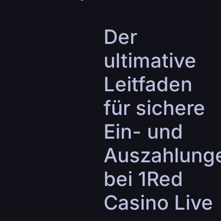
Der
ultimative
Leitfaden
für sichere
Ein- und
Auszahlung
bei 1Red
Casino Live