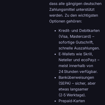
dass alle gängigen deutschen
Zahlungsmittel unterstützt
werden. Zu den wichtigsten
Optionen gehören:
Kredit‑ und Debitkarten
(Visa, Mastercard) –
sofortige Gutschrift,
schnelle Auszahlungen.
E‑Wallets wie Skrill,
Neteller und ecoPayz –
meist innerhalb von
24 Stunden verfügbar.
Banküberweisungen
(SEPA) – sicher, aber
etwas langsamer
(2‑5 Werktage).
Prepaid‑Karten