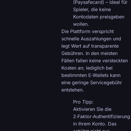
(Paysafecard) – ideal für
Spieler, die keine
Kontodaten preisgeben
wollen.
Die Plattform verspricht
schnelle Auszahlungen und
legt Wert auf transparente
Gebühren. In den meisten
Fällen fallen keine versteckten
Kosten an; lediglich bei
bestimmten E‑Wallets kann
eine geringe Servicegebühr
entstehen.
Pro Tipp:
Aktivieren Sie die
2‑Faktor‑Authentifizierung
in Ihrem Konto. Das
schützt nicht nur