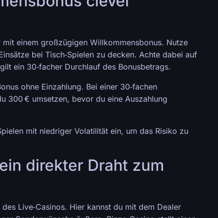
mensbonus clever
er mit einem großzügigen Willkommensbonus. Nutze
Einsätze bei Tisch‑Spielen zu decken. Achte dabei auf
ilt ein 30‑facher Durchlauf des Bonusbetrags.
 Bonus ohne Einzahlung. Bei einer 30‑fachen
u 300 € umsetzen, bevor du eine Auszahlung
ielen mit niedriger Volatilität ein, um das Risiko zu
dein direkter Draht zum
k des Live‑Casinos. Hier kannst du mit dem Dealer