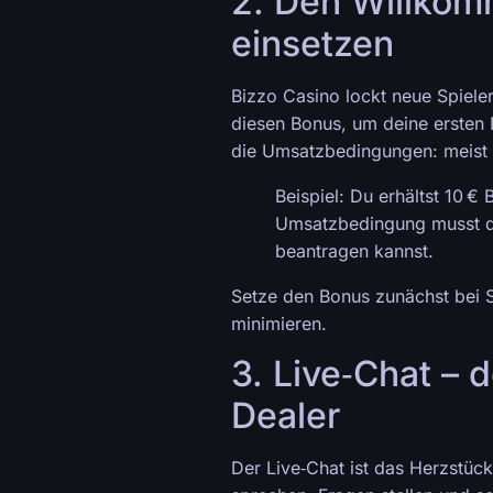
2. Den Willkom
einsetzen
Bizzo Casino lockt neue Spiel
diesen Bonus, um deine ersten 
die Umsatzbedingungen: meist g
Beispiel: Du erhältst 10 €
Umsatzbedingung musst d
beantragen kannst.
Setze den Bonus zunächst bei Sp
minimieren.
3. Live‑Chat – 
Dealer
Der Live‑Chat ist das Herzstüc