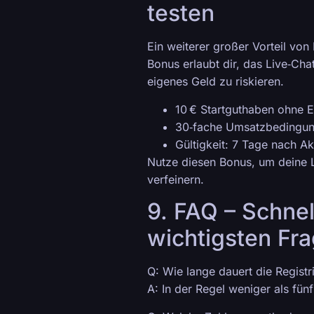
testen
Ein weiterer großer Vorteil von
Bonus erlaubt dir, das Live‑Cha
eigenes Geld zu riskieren.
10 € Startguthaben ohne 
30‑fache Umsatzbedingun
Gültigkeit: 7 Tage nach Ak
Nutze diesen Bonus, um deine L
verfeinern.
9. FAQ – Schne
wichtigsten Fr
Q: Wie lange dauert die Registr
A: In der Regel weniger als fü