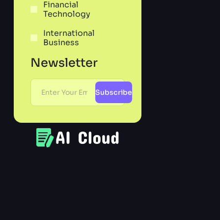
Financial
Technology
International
Business
Newsletter
Subscribe