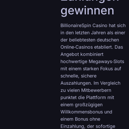
gewinnen
BillionaireSpin Casino hat sich
in den letzten Jahren als einer
der beliebtesten deutschen
Online‑Casinos etabliert. Das
Angebot kombiniert
hochwertige Megaways‑Slots
mit einem starken Fokus auf
schnelle, sichere
Auszahlungen. Im Vergleich
zu vielen Mitbewerbern
punktet die Plattform mit
einem großzügigen
Willkommensbonus und
einem Bonus ohne
Einzahlung, der sofortige