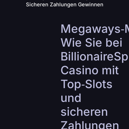
Sicheren Zahlungen Gewinnen
Megaways‑M
Wie Sie bei
BillionaireSp
Casino mit
Top‑Slots
und
sicheren
Zahlungen