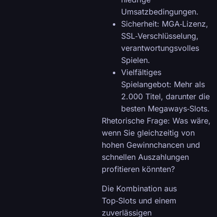
Umsatzbedingungen.
Sicherheit: MGA‑Lizenz,
SSL‑Verschlüsselung,
verantwortungsvolles
Spielen.
Vielfältiges
Spielangebot: Mehr als
2.000 Titel, darunter die
besten Megaways‑Slots.
Rhetorische Frage: Was wäre,
wenn Sie gleichzeitig von
hohen Gewinnchancen und
schnellen Auszahlungen
profitieren könnten?
Die Kombination aus
Top‑Slots und einem
zuverlässigen