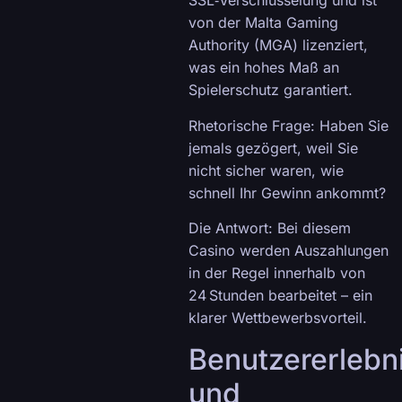
SSL‑Verschlüsselung und ist
von der Malta Gaming
Authority (MGA) lizenziert,
was ein hohes Maß an
Spielerschutz garantiert.
Rhetorische Frage: Haben Sie
jemals gezögert, weil Sie
nicht sicher waren, wie
schnell Ihr Gewinn ankommt?
Die Antwort: Bei diesem
Casino werden Auszahlungen
in der Regel innerhalb von
24 Stunden bearbeitet – ein
klarer Wettbewerbsvorteil.
Benutzererlebn
und