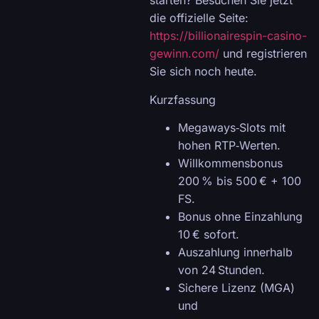
starten? Besuchen Sie jetzt
die offizielle Seite:
https://billionairespin-casino-
gewinn.com/
und registrieren
Sie sich noch heute.
Kurzfassung
Megaways‑Slots mit
hohen RTP‑Werten.
Willkommensbonus
200 % bis 500 € + 100
FS.
Bonus ohne Einzahlung
10 € sofort.
Auszahlung innerhalb
von 24 Stunden.
Sichere Lizenz (MGA)
und