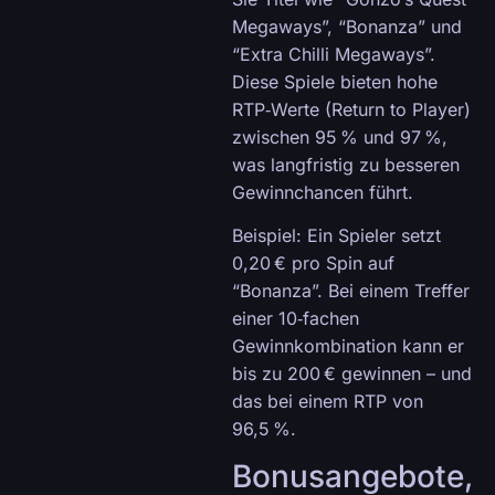
Megaways”, “Bonanza” und
“Extra Chilli Megaways”.
Diese Spiele bieten hohe
RTP‑Werte (Return to Player)
zwischen 95 % und 97 %,
was langfristig zu besseren
Gewinnchancen führt.
Beispiel: Ein Spieler setzt
0,20 € pro Spin auf
“Bonanza”. Bei einem Treffer
einer 10‑fachen
Gewinnkombination kann er
bis zu 200 € gewinnen – und
das bei einem RTP von
96,5 %.
Bonusangebote,