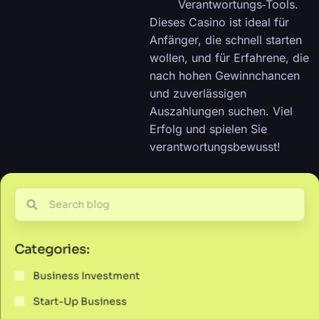
Verantwortungs‑Tools.
Dieses Casino ist ideal für
Anfänger, die schnell starten
wollen, und für Erfahrene, die
nach hohen Gewinnchancen
und zuverlässigen
Auszahlungen suchen. Viel
Erfolg und spielen Sie
verantwortungsbewusst!
Categories:
Business Investment
Start-Up Business