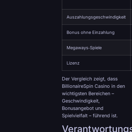
Auszahlungsgeschwindigkeit
Bonus ohne Einzahlung
Megaways‑Spiele
Lizenz
Der Vergleich zeigt, dass
BillionaireSpin Casino in den
wichtigsten Bereichen –
Geschwindigkeit,
Bonusangebot und
Spielvielfalt – führend ist.
Verantwortungs