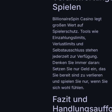
Spielen
BillionaireSpin Casino legt
großen Wert auf
Spielerschutz. Tools wie
Einzahlungslimits,
Verlustlimits und
Selbstausschluss stehen
jederzeit zur Verfügung.
Denken Sie immer daran:
Setzen Sie nur Geld ein, das
Sie bereit sind zu verlieren
und spielen Sie nur, wenn Sie
sich wohl fühlen.
Fazit und
Handlungsauff