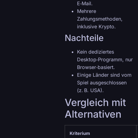
E‑Mail.
Mehrere
Zahlungsmethoden,
inklusive Krypto.
Nachteile
Kein dediziertes
Desktop‑Programm, nur
Browser‑basiert.
Einige Länder sind vom
Spiel ausgeschlossen
(z. B. USA).
Vergleich mit
Alternativen
Kriterium