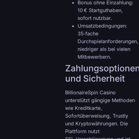
Bonus ohne Einzahlung:
10 € Startguthaben,
sofort nutzbar.
Umsatzbedingungen:
35‑fache
Durchspielanforderungen,
niedriger als bei vielen
Mitbewerbern.
Zahlungsoptione
und Sicherheit
BillionaireSpin Casino
unterstützt gängige Methoden
wie Kreditkarte,
Sofortüberweisung, Trustly
und Kryptowährungen. Die
Plattform nutzt