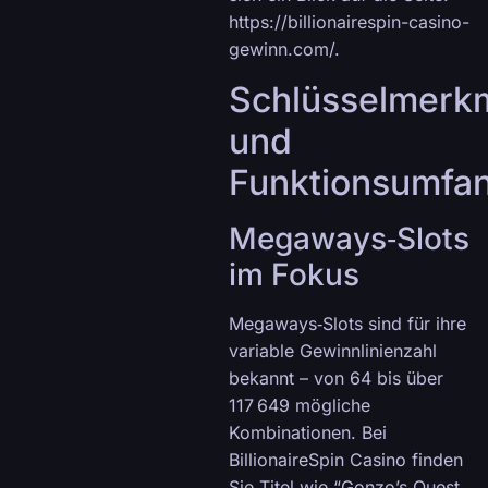
https://billionairespin-casino-
gewinn.com/.
Schlüsselmerk
und
Funktionsumfa
Megaways‑Slots
im Fokus
Megaways‑Slots sind für ihre
variable Gewinnlinienzahl
bekannt – von 64 bis über
117 649 mögliche
Kombinationen. Bei
BillionaireSpin Casino finden
Sie Titel wie “Gonzo’s Quest