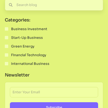
Categories:
Business Investment
Start-Up Business
Green Energy
Financial Technology
International Business
Newsletter
Subscribe