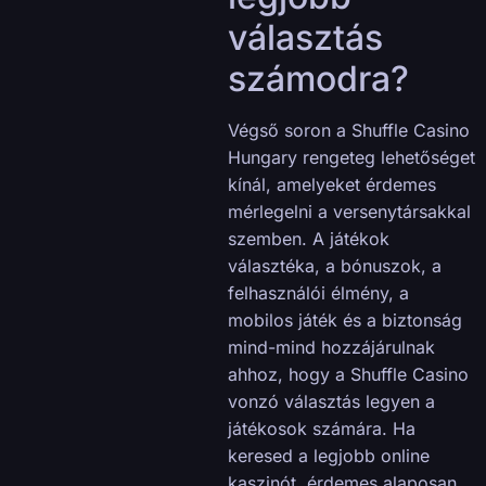
választás
számodra?
Végső soron a Shuffle Casino
Hungary rengeteg lehetőséget
kínál, amelyeket érdemes
mérlegelni a versenytársakkal
szemben. A játékok
választéka, a bónuszok, a
felhasználói élmény, a
mobilos játék és a biztonság
mind-mind hozzájárulnak
ahhoz, hogy a Shuffle Casino
vonzó választás legyen a
játékosok számára. Ha
keresed a legjobb online
kaszinót, érdemes alaposan