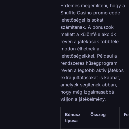
Érdemes megemlíteni, hogy a
Shuffle Casino promo code
lehetőségei is sokat
számítanak. A bónuszok
mellett a különféle akciók
révén a játékosok többféle
módon élhetnek a
lehetőségeikkel. Például a
rendszeres hűségprogram
révén a legtöbb aktív játékos
extra juttatásokat is kaphat,
amelyek segítenek abban,
hogy még izgalmasabbá
váljon a játékélmény.
Bónusz
Összeg
Fe
típusa