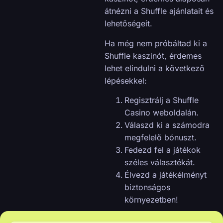
átnézni a Shuffle ajánlatait és
lehetőségeit.
Ha még nem próbáltad ki a
Shuffle kaszinót, érdemes
lehet elindulni a következő
lépésekkel:
Regisztrálj a Shuffle
Casino weboldalán.
Válaszd ki a számodra
megfelelő bónuszt.
Fedezd fel a játékok
széles választékát.
Élvezd a játékélményt
biztonságos
környezetben!