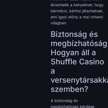
élvezhetik a kényelmet, hogy
bármikor, bárhol játszhatnak,
ami igazi előny a mai rohanó
világban.
Biztonság és
megbízhatóság
Hogyan áll a
Shuffle Casino
a
versenytársakk
szemben?
A biztonság és
megbízhatóság kérdése