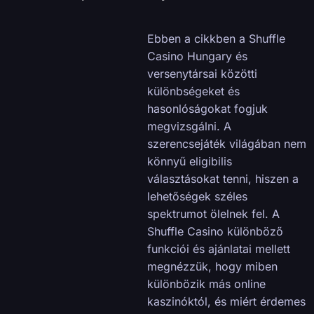
Ebben a cikkben a Shuffle
Casino Hungary és
versenytársai közötti
különbségeket és
hasonlóságokat fogjuk
megvizsgálni. A
szerencsejáték világában nem
könnyű eligibilis
választásokat tenni, hiszen a
lehetőségek széles
spektrumot ölelnek fel. A
Shuffle Casino különböző
funkciói és ajánlatai mellett
megnézzük, hogy miben
különbözik más online
kaszinóktól, és miért érdemes