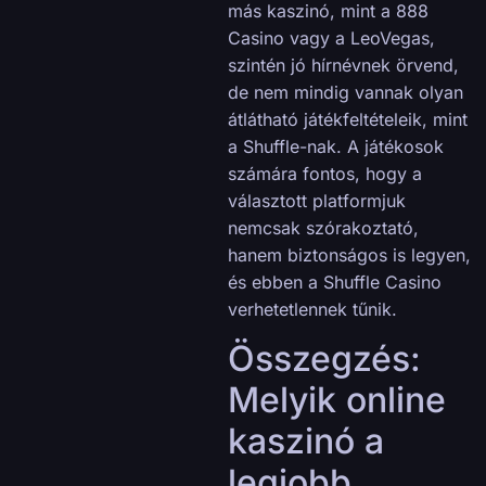
más kaszinó, mint a 888
Casino vagy a LeoVegas,
szintén jó hírnévnek örvend,
de nem mindig vannak olyan
átlátható játékfeltételeik, mint
a Shuffle-nak. A játékosok
számára fontos, hogy a
választott platformjuk
nemcsak szórakoztató,
hanem biztonságos is legyen,
és ebben a Shuffle Casino
verhetetlennek tűnik.
Összegzés:
Melyik online
kaszinó a
legjobb