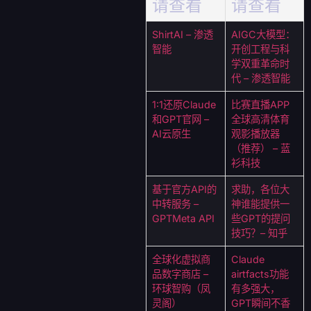
请查看
请查看
ShirtAI – 渗透
AIGC大模型：
智能
开创工程与科
学双重革命时
代 – 渗透智能
1:1还原Claude
比赛直播APP
和GPT官网 –
全球高清体育
AI云原生
观影播放器
（推荐） – 蓝
衫科技
基于官方API的
求助，各位大
中转服务 –
神谁能提供一
GPTMeta API
些GPT的提问
技巧？– 知乎
全球化虚拟商
Claude
品数字商店 –
airtfacts功能
环球智购（凤
有多强大，
灵阁）
GPT瞬间不香