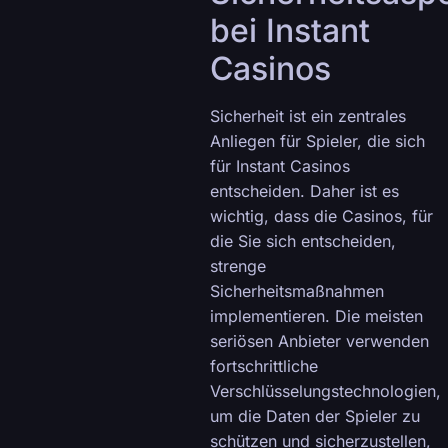
bei Instant
Casinos
Sicherheit ist ein zentrales
Anliegen für Spieler, die sich
für Instant Casinos
entscheiden. Daher ist es
wichtig, dass die Casinos, für
die Sie sich entscheiden,
strenge
Sicherheitsmaßnahmen
implementieren. Die meisten
seriösen Anbieter verwenden
fortschrittliche
Verschlüsselungstechnologien,
um die Daten der Spieler zu
schützen und sicherzustellen,