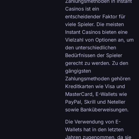
Zahlungsmethoden in Instant
Casinos ist ein
entscheidender Faktor für
viele Spieler. Die meisten
Instant Casinos bieten eine
Vielzahl von Optionen an, um
den unterschiedlichen
Bedürfnissen der Spieler
gerecht zu werden. Zu den
gängigsten
Zahlungsmethoden gehören
Kreditkarten wie Visa und
MasterCard, E-Wallets wie
PayPal, Skrill und Neteller
sowie Banküberweisungen.
Die Verwendung von E-
Wallets hat in den letzten
Jahren zugenommen, da sie