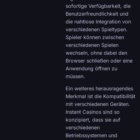
sofortige Verfügbarkeit, die
Benutzerfreundlichkeit und
die nahtlose Integration von
verschiedenen Spieltypen.
Spieler können zwischen
verschiedenen Spielen
wechseln, ohne dabei den
Browser schließen oder eine
Anwendung öffnen zu
müssen.
Ein weiteres herausragendes
Merkmal ist die Kompatibilität
mit verschiedenen Geräten.
Instant Casinos sind so
konzipiert, dass sie auf
verschiedenen
Betriebssystemen und