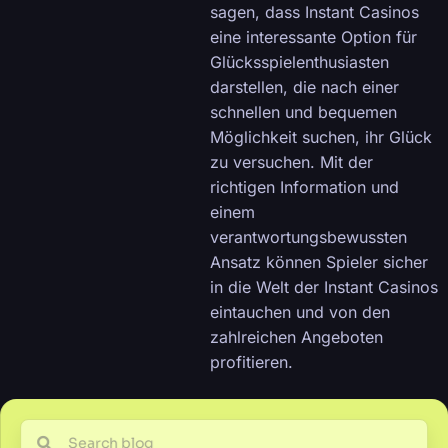
sagen, dass Instant Casinos
eine interessante Option für
Glücksspielenthusiasten
darstellen, die nach einer
schnellen und bequemen
Möglichkeit suchen, ihr Glück
zu versuchen. Mit der
richtigen Information und
einem
verantwortungsbewussten
Ansatz können Spieler sicher
in die Welt der Instant Casinos
eintauchen und von den
zahlreichen Angeboten
profitieren.