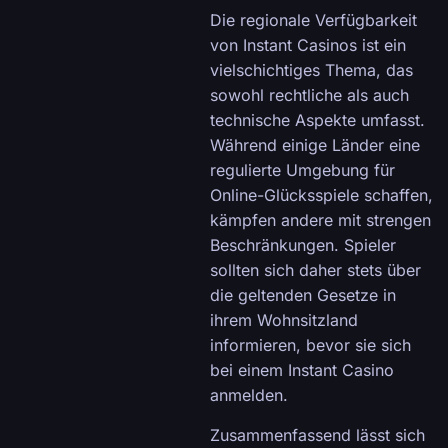
Die regionale Verfügbarkeit
von Instant Casinos ist ein
vielschichtiges Thema, das
sowohl rechtliche als auch
technische Aspekte umfasst.
Während einige Länder eine
regulierte Umgebung für
Online-Glücksspiele schaffen,
kämpfen andere mit strengen
Beschränkungen. Spieler
sollten sich daher stets über
die geltenden Gesetze in
ihrem Wohnsitzland
informieren, bevor sie sich
bei einem Instant Casino
anmelden.
Zusammenfassend lässt sich