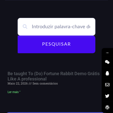
PESQUISAR
→
Be taught To (Do) Fortune Rabbit Demo Grátis
Like A professional
Maio 22, 2026
Sem comentários
Ler mais "